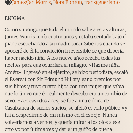
James/Jan Morris
,
Nora Ephron
,
transgenerismo
ENIGMA
Como supongo que todo el mundo sabe a estas alturas,
James Morris tenía cuatro años y estaba sentado bajo el
piano escuchando a su madre tocar Sibelius cuando se
apoderó de él la convicción irreversible de que debería
haber nacido niña. A los nueve años rezaba todas las
noches para que ocurriera el milagro. «Hazme niña.
Amén». Ingresó en el ejército, se hizo periodista, escaló
el Everest con Sir Edmund Hillary, ganó premios por
sus libros y tuvo cuatro hijos con una mujer que sabía
que lo único que él realmente deseaba era un cambio de
sexo. Hace casi dos años, se fue a una clínica de
Casablanca de suelos sucios, se afeitó el vello púbico «y
fui a despedirme de mí mismo en el espejo. Nunca
volveríamos a vernos, y quería mirar a los ojos a ese
otro yo por última vez y darle un guiño de buena