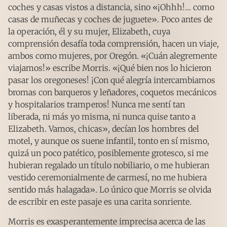
coches y casas vistos a distancia, sino «¡Ohhh!… como
casas de muñecas y coches de juguete». Poco antes de
la operación, él y su mujer, Elizabeth, cuya
comprensión desafía toda comprensión, hacen un viaje,
ambos como mujeres, por Oregón. «¡Cuán alegremente
viajamos!» escribe Morris. «¡Qué bien nos lo hicieron
pasar los oregoneses! ¡Con qué alegría intercambiamos
bromas con barqueros y leñadores, coquetos mecánicos
y hospitalarios tramperos! Nunca me sentí tan
liberada, ni más yo misma, ni nunca quise tanto a
Elizabeth. Vamos, chicas», decían los hombres del
motel, y aunque os suene infantil, tonto en sí mismo,
quizá un poco patético, posiblemente grotesco, si me
hubieran regalado un título nobiliario, o me hubieran
vestido ceremonialmente de carmesí, no me hubiera
sentido más halagada». Lo único que Morris se olvida
de escribir en este pasaje es una carita sonriente.
Morris es exasperantemente imprecisa acerca de las