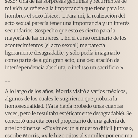
sexo? Una de las sorpresas genuinas y recurrentes de
mi vida se refiere a la importancia que tiene para los
hombres el sexo físico: ….. Para mí, la realización del
acto sexual parecía tener una importancia y un interés
secundarios. Sospecho que esto es cierto para la
mayoría de las mujeres…. En el curso ordinario de los
acontecimientos [el acto sexual] me parecía
ligeramente desagradable, y sólo podía imaginarlo
como parte de algún gran acto, una declaración de
interdependencia absoluta, o incluso un sacrificio.»
__
A lo largo de los años, Morris visitó a varios médicos,
algunos de los cuales le sugirieron que probara la
homosexualidad. (Ya la había probado unas cuantas
veces, pero le resultaba estéticamente desagradable). Se
concertó una cita con el propietario de una galería de
arte londinense. «Tuvimos un almuerzo difícil juntos»,
escribe Morris, «y le hizo ojitos al sumiller por encima