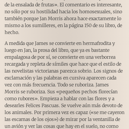
de la ensalada de frutas». El comentario es interesante,
no sólo por su hostilidad hacia los homosexuales, sino
también porque Jan Morris ahora hace exactamente lo
mismo a los sumilleres, en la página 150 de su libro, de
hecho.
A medida que James se convierte en hermafrodita y
luego en Jan, la prosa del libro, que ya es bastante
empalagosa de por sí, se convierte en una verborrea
recargada y repleta de símiles que hace que el estilo de
las novelistas victorianas parezca sobrio. Los signos de
exclamación y las palabras en cursiva aparecen cada
vez con más frecuencia. Todo se ruboriza. James
Morris se ruboriza. Sus «pequeños pechos florecían
como rubores». Empieza a hablar con las flores y a
desearles Felices Pascuas. Se vuelve aún más devoto de
los animales. Por primera vez es capaz («se me cayeron
las escamas de los ojos») de mirar por la ventanilla de
un avión y ver las cosas que hay en el suelo, no como