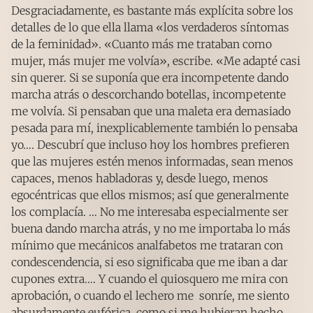
Desgraciadamente, es bastante más explícita sobre los
detalles de lo que ella llama «los verdaderos síntomas
de la feminidad». «Cuanto más me trataban como
mujer, más mujer me volvía», escribe. «Me adapté casi
sin querer. Si se suponía que era incompetente dando
marcha atrás o descorchando botellas, incompetente
me volvía. Si pensaban que una maleta era demasiado
pesada para mí, inexplicablemente también lo pensaba
yo…. Descubrí que incluso hoy los hombres prefieren
que las mujeres estén menos informadas, sean menos
capaces, menos habladoras y, desde luego, menos
egocéntricas que ellos mismos; así que generalmente
los complacía. … No me interesaba especialmente ser
buena dando marcha atrás, y no me importaba lo más
mínimo que mecánicos analfabetos me trataran con
condescendencia, si eso significaba que me iban a dar
cupones extra…. Y cuando el quiosquero me mira con
aprobación, o cuando el lechero me sonríe, me siento
absurdamente eufórica, como si me hubieran hecho