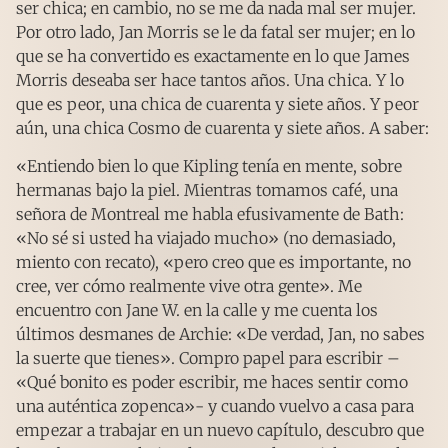
ser chica; en cambio, no se me da nada mal ser mujer.
Por otro lado, Jan Morris se le da fatal ser mujer; en lo
que se ha convertido es exactamente en lo que James
Morris deseaba ser hace tantos años. Una chica. Y lo
que es peor, una chica de cuarenta y siete años. Y peor
aún, una chica Cosmo de cuarenta y siete años. A saber:
«Entiendo bien lo que Kipling tenía en mente, sobre
hermanas bajo la piel. Mientras tomamos café, una
señora de Montreal me habla efusivamente de Bath:
«No sé si usted ha viajado mucho» (no demasiado,
miento con recato), «pero creo que es importante, no
cree, ver cómo realmente vive otra gente». Me
encuentro con Jane W. en la calle y me cuenta los
últimos desmanes de Archie: «De verdad, Jan, no sabes
la suerte que tienes». Compro papel para escribir –
«Qué bonito es poder escribir, me haces sentir como
una auténtica zopenca»- y cuando vuelvo a casa para
empezar a trabajar en un nuevo capítulo, descubro que