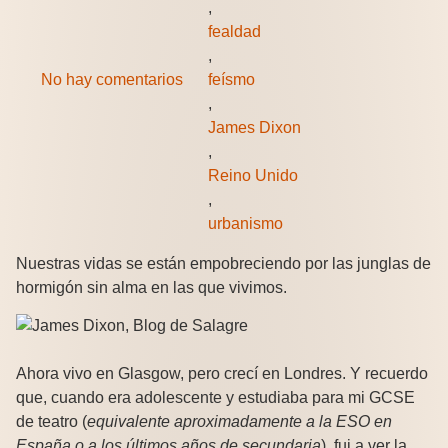
,
fealdad
,
No hay comentarios
feísmo
,
James Dixon
,
Reino Unido
,
urbanismo
Nuestras vidas se están empobreciendo por las junglas de
hormigón sin alma en las que vivimos.
Ahora vivo en Glasgow, pero crecí en Londres. Y recuerdo
que, cuando era adolescente y estudiaba para mi GCSE
de teatro (
equivalente aproximadamente a la ESO en
España o a los últimos años de secundaria
), fui a ver la