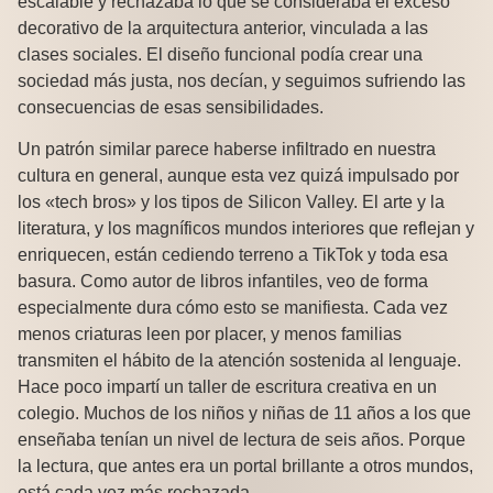
escalable y rechazaba lo que se consideraba el exceso
decorativo de la arquitectura anterior, vinculada a las
clases sociales. El diseño funcional podía crear una
sociedad más justa, nos decían, y seguimos sufriendo las
consecuencias de esas sensibilidades.
Un patrón similar parece haberse infiltrado en nuestra
cultura en general, aunque esta vez quizá impulsado por
los «tech bros» y los tipos de Silicon Valley. El arte y la
literatura, y los magníficos mundos interiores que reflejan y
enriquecen, están cediendo terreno a TikTok y toda esa
basura. Como autor de libros infantiles, veo de forma
especialmente dura cómo esto se manifiesta. Cada vez
menos criaturas leen por placer, y menos familias
transmiten el hábito de la atención sostenida al lenguaje.
Hace poco impartí un taller de escritura creativa en un
colegio. Muchos de los niños y niñas de 11 años a los que
enseñaba tenían un nivel de lectura de seis años. Porque
la lectura, que antes era un portal brillante a otros mundos,
está cada vez más rechazada.