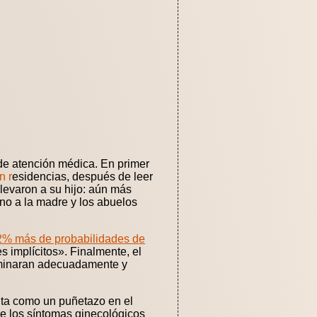
 de atención médica. En primer
n r
esidencias, después de leer
 llevaron a su hijo: aún más
 no a la madre y los abuelos
32% más de probabilidades de
 implícitos». Finalmente, el
aminaran adecuadamente y
nta como un puñetazo en el
e los síntomas ginecológicos