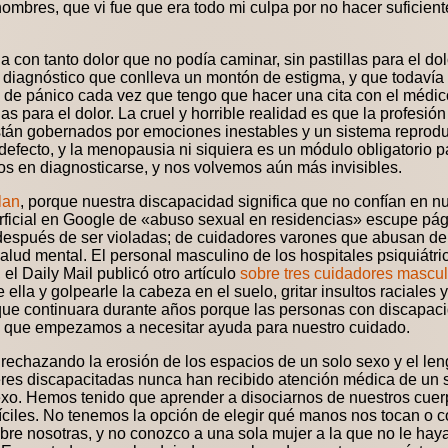
bres, que vi fue que era todo mi culpa por no hacer suficiente
 con tanto dolor que no podía caminar, sin pastillas para el do
n diagnóstico que conlleva un montón de estigma, y que todaví
 de pánico cada vez que tengo que hacer una cita con el médic
as para el dolor. La cruel y horrible realidad es que la profesió
stán gobernados por emociones inestables y un sistema reprodu
defecto, y la menopausia ni siquiera es un módulo obligatorio p
s en diagnosticarse, y nos volvemos aún más invisibles.
lan
, porque nuestra discapacidad significa que no confían en n
rficial en Google de «abuso sexual en residencias» escupe pági
z después de ser violadas; de cuidadores varones que abusan d
lud mental. El personal masculino de los hospitales psiquiátr
el Daily Mail publicó otro artículo
sobre tres cuidadores mascu
 ella y golpearle la cabeza en el suelo, gritar insultos raciales y
que continuara durante años porque las personas con discapac
que empezamos a necesitar ayuda para nuestro cuidado.
rechazando la erosión de los espacios de un solo sexo y el l
ujeres discapacitadas nunca han recibido atención médica de un
exo. Hemos tenido que aprender a disociarnos de nuestros cuerp
difíciles. No tenemos la opción de elegir qué manos nos tocan o
bre nosotras, y no conozco a una sola mujer a la que no le ha