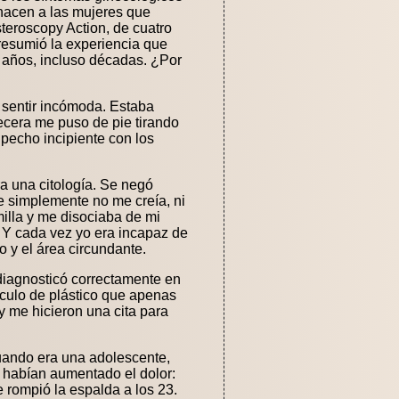
 hacen a las mujeres que
teroscopy Action, de cuatro
, resumió la experiencia que
 años, incluso décadas. ¿Por
 sentir incómoda. Estaba
ecera me puso de pie tirando
pecho incipiente con los
a una citología. Se negó
 simplemente no me creía, ni
illa y me disociaba de mi
 Y cada vez yo era incapaz de
o y el área circundante.
 diagnosticó correctamente en
éculo de plástico que apenas
y me hicieron una cita para
uando era una adolescente,
e habían aumentado el dolor:
 rompió la espalda a los 23.