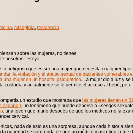
icina
,
misoginia
,
residencia
 piensan sobre las mujeres, no tienes
de nosotras.” Freya
e lo peligroso que es ser una mujer que necesita cualquier tipo
dan la violación y el abuso sexual de pacientes vulnerables e
 una mujer en un hospital psiquiátrico
. La mujer dio a luz y se
la custodia y actualmente se le permite el acceso al bebé, pero
 compartía un estudio que mostraba que
las mujeres tienen un 
n español)
, un fenómeno que puede deberse a «sesgos sexuales
ms
, una joven que murió después de que los médicos no la ex
ncer cervical.
icas, nada de esto es una sorpresa, aunque cada historia sie
 la pubertad se sorprenda de que un médico masculino culpe d