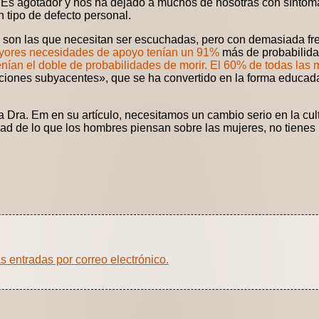
. Es agotador y nos ha dejado a muchos de nosotras con sínt
 tipo de defecto personal.
es son las que necesitan ser escuchadas, pero con demasiada fr
ores necesidades de apoyo tenían un 91%
más de probabilida
nían el doble de probabilidades de morir. El 60% de todas las 
cciones subyacentes», que se ha convertido en la forma educad
Dra. Em en su artículo, necesitamos un cambio serio en la cultur
idad de lo que los hombres piensan sobre las mujeres, no tienes
as entradas por correo electrónico.