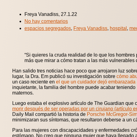
Freya Vanadiss, 27.1.22
No hay comentarios
espacios segregados
,
Freya Vanadiss
,
hospital
,
med
“Si quieres la cruda realidad de lo que los hombres
más que mirar a cómo tratan a las más vulnerables 
Han salido tres noticias hace poco que arrojaron luz sobr
lugar, la Dra. Em publicó su investigación sobre
cómo abun
un caso reciente en
el que un cuidador dejó embarazada a
inquietante, la familia del hombre puede acabar teniendo 
maternos.
Luego estaba el explosivo artículo de The Guardian que
morir después de ser operadas por un cirujano (artículo e
Daily Mail compartió la historia de
Porsche McGregor-Si
minimizaran sus síntomas, que resultaron deberse a un cá
Para las mujeres con discapacidades y enfermedades crón
estómago. No creo que ninguna mujer que haya llegado a