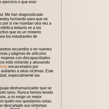
 ejercicio o que eran
lor. Me han diagnosticado
a estoy luchando para que se
o por si me mandan otra vez a
n médica todavía ve a las
ctivo que es un misterio
ara los estudiantes de
uestros recuerdos o en nuestra
nas y páginas de artículos
e mujeres con discapacidades
icos está violando y abusando
linos
encarcelados por
 aullarles a otras víctimas. Este
idad, especialmente las
enguaje deshumanizador que se
 solo sexo. Nunca hemos tenido
os, a no exigir un mejor
 con quién nos quedamos solas.
yan descartado sus síntomas