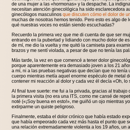
de una mujer a las «hormonas» y la despache. La indigna
necesitan atención ginecológica ha sido esclarecedora au
ginecólogos masculinos
que discuten cómo el dolor de u
muchas de nosotras hemos tenido. Pero esto es algo de l
qué nuestras voces no están siendo escuchadas?
Recuerdo la primera vez que me di cuenta de que ser muj
entrando en la pubertad y lidiando con mucho dolor de es
de mí, me dio la vuelta y me quitó la camiseta para exam
brazos y me sentí violada, a pesar de que no tenía las pal
Más tarde, la vez en que comencé a tener dolor ginecológ
porque aparentemente era demasiado joven a los 21 años
a mí, ni a las pruebas negativas que decían que no tení
cuerpo mientras metía aquel enorme espéculo de metal de
contener mi reacción al dolor y cada vez él decía «Oh, lo 
Al final tuve suerte: me fui a la privada, gracias al trab
la primera visita (no era una ITS, como me cansé de repe
noté («¡Soy buena en esto!», me guiñó un ojo mientras yo 
extirparme un quiste peligroso.
Finalmente, estaba el dolor crónico que había estado ex
que había empeorado cada vez más hasta el punto que se m
una relación extremadamente violenta a los 19 años, un a