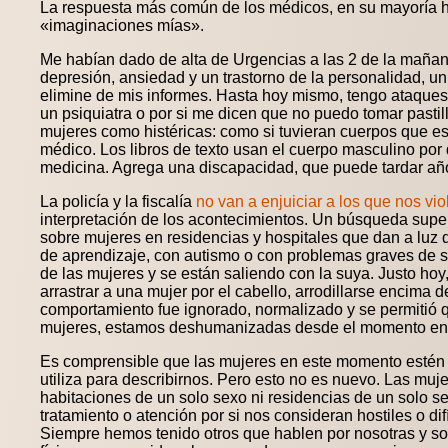
La respuesta más común de los médicos, en su mayoría hom
«imaginaciones mías».
Me habían dado de alta de Urgencias a las 2 de la mañana
depresión, ansiedad y un trastorno de la personalidad, u
elimine de mis informes. Hasta hoy mismo, tengo ataques
un psiquiatra o por si me dicen que no puedo tomar pastill
mujeres como histéricas: como si tuvieran cuerpos que e
médico. Los libros de texto usan el cuerpo masculino por 
medicina. Agrega una discapacidad, que puede tardar año
La policía y la fiscalía
no van a enjuiciar a los que nos vio
interpretación de los acontecimientos. Un búsqueda supe
sobre mujeres en residencias y hospitales que dan a lu
de aprendizaje, con autismo o con problemas graves de sa
de las mujeres y se están saliendo con la suya. Justo hoy, 
arrastrar a una mujer por el cabello, arrodillarse encima de
comportamiento fue ignorado, normalizado y se permitió 
mujeres, estamos deshumanizadas desde el momento en 
Es comprensible que las mujeres en este momento estén 
utiliza para describirnos. Pero esto no es nuevo. Las m
habitaciones de un solo sexo ni residencias de un solo s
tratamiento o atención por si nos consideran hostiles o 
Siempre hemos tenido otros que hablen por nosotras y so