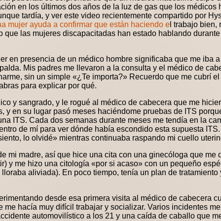
ción en los últimos dos años de la luz de gas que los médicos
nque tardía, y ver este video recientemente compartido por Hys
na mujer ayuda a confirmar que están haciendo e
l trabajo bien
o que las mujeres discapacitadas han estado hablando durante
er en presencia de un médico hombre significaba que me iba a
palda. Mis padres me llevaron a la consulta y el médico de cab
inarme, sin un simple «¿Te importa?» Recuerdo que me cubrí el 
abras para explicar por qué.
ico y sangrado, y le rogué al médico de cabecera que me hicier
, y en su lugar pasó meses haciéndome pruebas de ITS porque
a una ITS. Cada dos semanas durante meses me tendía en la cam
ntro de mí para ver dónde había escondido esta supuesta ITS.
siento, lo olvidé» mientras continuaba raspando mi cuello uterin
ajo de mi madre, así que hice una cita con una ginecóloga que me
tir) y me hizo una citología «por si acaso» con un pequeño esp
lloraba aliviada). En poco tiempo, tenía un plan de tratamiento 
perimentando desde esa primera visita al médico de cabecera c
e hacía muy difícil trabajar y socializar. Varios incidentes m
ccidente automovilístico a los 21 y una caída de caballo que me