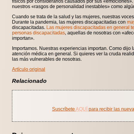
físicos por considerarlos causados por sus «emociones»
nuestros «rasgos de personalidad inestables» como algún
Cuando se trata de la salud y las mujeres, nuestras voc
Durante la pandemia, las mujeres discapacitadas con
may
discapacitadas.
Las mujeres discapacitadas en general te
personas discapacitadas
, aquellas de nosotras con «afe
importan».
Importamos. Nuestras experiencias importan. Como dijo la 
atención médica en general. Si quieres ver la cruda real
las más vulnerables de nosotras.
Artículo original
Relacionado
Suscríbete
AQUÍ
para recibir las nuev