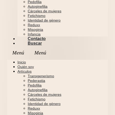
Pedofilia
Autoginefilia
Cárceles de mujeres
Fetichismo
Identidad de género
Reduxx
Misoginia
Infancia
Contacto
Buscar
Inicio
Quién soy
Artículos
Transgenerismo
Pederastia
Pedofilia
Autoginefilia
Cárceles de mujeres
Fetichismo
Identidad de género
Reduxx
Misoginia