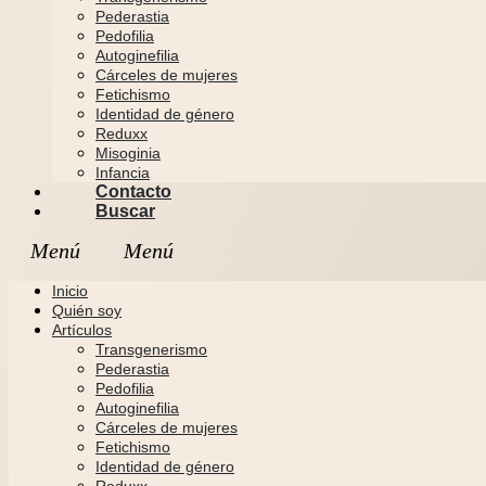
Pederastia
Pedofilia
Autoginefilia
Cárceles de mujeres
Fetichismo
Identidad de género
Reduxx
Misoginia
Infancia
Contacto
Buscar
Inicio
Quién soy
Artículos
Transgenerismo
Pederastia
Pedofilia
Autoginefilia
Cárceles de mujeres
Fetichismo
Identidad de género