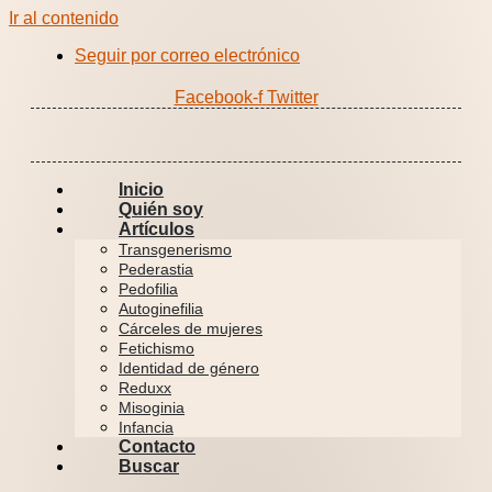
Ir al contenido
Seguir por correo electrónico
Facebook-f
Twitter
Inicio
Quién soy
Artículos
Transgenerismo
Pederastia
Pedofilia
Autoginefilia
Cárceles de mujeres
Fetichismo
Identidad de género
Reduxx
Misoginia
Infancia
Contacto
Buscar