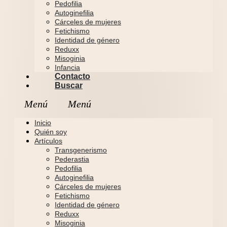
Pedofilia
Autoginefilia
Cárceles de mujeres
Fetichismo
Identidad de género
Reduxx
Misoginia
Infancia
Contacto
Buscar
Inicio
Quién soy
Artículos
Transgenerismo
Pederastia
Pedofilia
Autoginefilia
Cárceles de mujeres
Fetichismo
Identidad de género
Reduxx
Misoginia