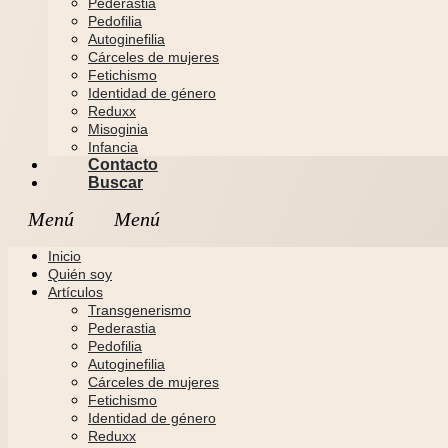
Pederastia
Pedofilia
Autoginefilia
Cárceles de mujeres
Fetichismo
Identidad de género
Reduxx
Misoginia
Infancia
Contacto
Buscar
Inicio
Quién soy
Artículos
Transgenerismo
Pederastia
Pedofilia
Autoginefilia
Cárceles de mujeres
Fetichismo
Identidad de género
Reduxx