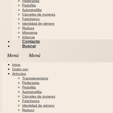
Pederastia
Pedofilia
Autoginefilia
Cárceles de mujeres
Fetichismo
Identidad de género
Reduxx
Misoginia
Infancia
Contacto
Buscar
Inicio
Quién soy
Artículos
Transgenerismo
Pederastia
Pedofilia
Autoginefilia
Cárceles de mujeres
Fetichismo
Identidad de género
Reduxx