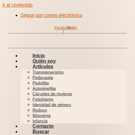
Ir al contenido
Seguir por correo electrónico
Facebook-
Twitter
f
Inicio
Quién soy
Artículos
Transgenerismo
Pederastia
Pedofilia
Autoginefilia
Cárceles de mujeres
Fetichismo
Identidad de género
Reduxx
Misoginia
Infancia
Contacto
Buscar