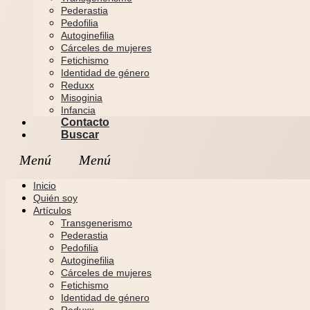
Pederastia
Pedofilia
Autoginefilia
Cárceles de mujeres
Fetichismo
Identidad de género
Reduxx
Misoginia
Infancia
Contacto
Buscar
Inicio
Quién soy
Artículos
Transgenerismo
Pederastia
Pedofilia
Autoginefilia
Cárceles de mujeres
Fetichismo
Identidad de género