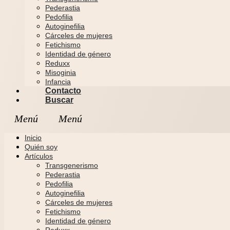
Pederastia
Pedofilia
Autoginefilia
Cárceles de mujeres
Fetichismo
Identidad de género
Reduxx
Misoginia
Infancia
Contacto
Buscar
Inicio
Quién soy
Artículos
Transgenerismo
Pederastia
Pedofilia
Autoginefilia
Cárceles de mujeres
Fetichismo
Identidad de género