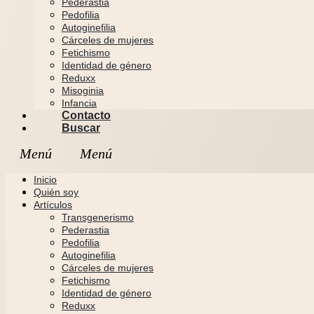
Pederastia
Pedofilia
Autoginefilia
Cárceles de mujeres
Fetichismo
Identidad de género
Reduxx
Misoginia
Infancia
Contacto
Buscar
Inicio
Quién soy
Artículos
Transgenerismo
Pederastia
Pedofilia
Autoginefilia
Cárceles de mujeres
Fetichismo
Identidad de género
Reduxx