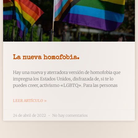
La nueva homofobia.
Hay una nueva y aterradora versión de homofobia que
impregna los Estados Unidos, disfrazada de, si te lo
puedes creer, activismo «LGBTQ». Para las personas
LEER ARTÍCULO »
24 de abril de 2022
No hay comentarios