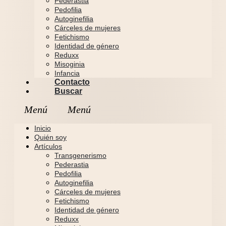
Pederastia
Pedofilia
Autoginefilia
Cárceles de mujeres
Fetichismo
Identidad de género
Reduxx
Misoginia
Infancia
Contacto
Buscar
Inicio
Quién soy
Artículos
Transgenerismo
Pederastia
Pedofilia
Autoginefilia
Cárceles de mujeres
Fetichismo
Identidad de género
Reduxx