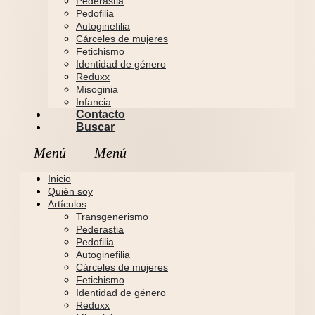
Pederastia
Pedofilia
Autoginefilia
Cárceles de mujeres
Fetichismo
Identidad de género
Reduxx
Misoginia
Infancia
Contacto
Buscar
Inicio
Quién soy
Artículos
Transgenerismo
Pederastia
Pedofilia
Autoginefilia
Cárceles de mujeres
Fetichismo
Identidad de género
Reduxx