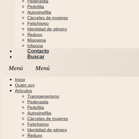
Pederastia
Pedofilia
Autoginefilia
Cárceles de mujeres
Fetichismo
Identidad de género
Reduxx
Misoginia
Infancia
Contacto
Buscar
Inicio
Quién soy
Artículos
Transgenerismo
Pederastia
Pedofilia
Autoginefilia
Cárceles de mujeres
Fetichismo
Identidad de género
Reduxx