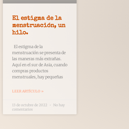
El estigma de la
menstruación, un
hilo.
El estigma de la
menstruación se presenta de
las maneras más extrañas.
Aquí en el sur de Asia, cuando
compras productos
menstruales, hay pequeñas
LEER ARTÍCULO »
13 de octubre de 2022
No hay
comentarios