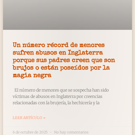
Un número récord de menores
sufren abusos en Inglaterra
porque sus padres creen que son
brujos o están poseídos por la
magia negra
El número de menores que se sospecha han sido
víctimas de abusos en Inglaterra por creencias
relacionadas con la brujería, la hechicería y la
LEER ARTÍCULO »
6 de octubre de 2025
No hay comentarios