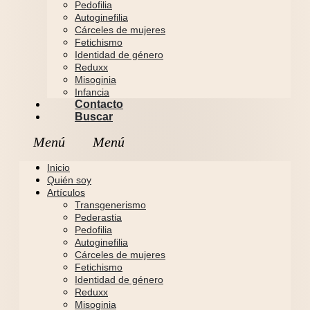
Pedofilia
Autoginefilia
Cárceles de mujeres
Fetichismo
Identidad de género
Reduxx
Misoginia
Infancia
Contacto
Buscar
Inicio
Quién soy
Artículos
Transgenerismo
Pederastia
Pedofilia
Autoginefilia
Cárceles de mujeres
Fetichismo
Identidad de género
Reduxx
Misoginia