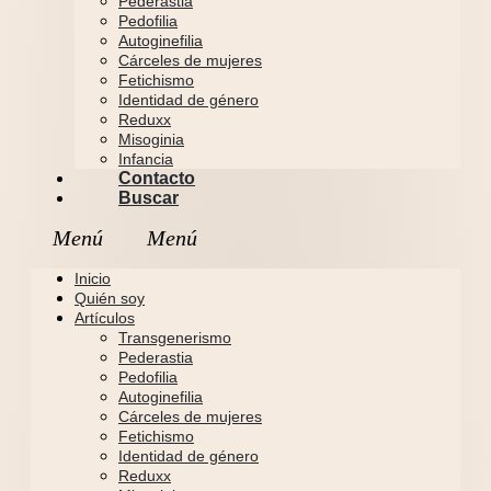
Pederastia
Pedofilia
Autoginefilia
Cárceles de mujeres
Fetichismo
Identidad de género
Reduxx
Misoginia
Infancia
Contacto
Buscar
Inicio
Quién soy
Artículos
Transgenerismo
Pederastia
Pedofilia
Autoginefilia
Cárceles de mujeres
Fetichismo
Identidad de género
Reduxx