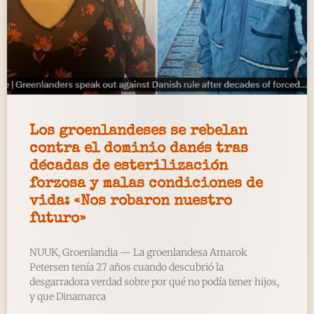
Los groenlandeses se rebelan
contra el dominio danés tras
décadas de esterilización
forzosa y malas condiciones de
vida: «Nos robaron nuestro
futuro»
NUUK, Groenlandia — La groenlandesa Amarok
Petersen tenía 27 años cuando descubrió la
desgarradora verdad sobre por qué no podía tener hijos,
y que Dinamarca