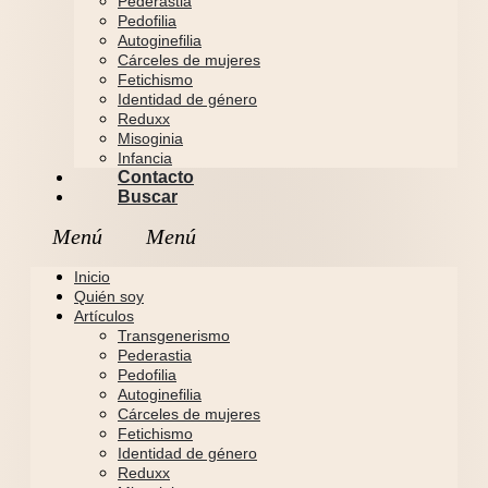
Pederastia
Pedofilia
Autoginefilia
Cárceles de mujeres
Fetichismo
Identidad de género
Reduxx
Misoginia
Infancia
Contacto
Buscar
Inicio
Quién soy
Artículos
Transgenerismo
Pederastia
Pedofilia
Autoginefilia
Cárceles de mujeres
Fetichismo
Identidad de género
Reduxx