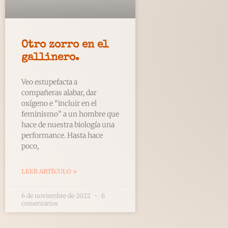
Otro zorro en el
gallinero.
Veo estupefacta a
compañeras alabar, dar
oxígeno e “incluir en el
feminismo” a un hombre que
hace de nuestra biología una
performance. Hasta hace
poco,
LEER ARTÍCULO »
6 de noviembre de 2022
6
comentarios