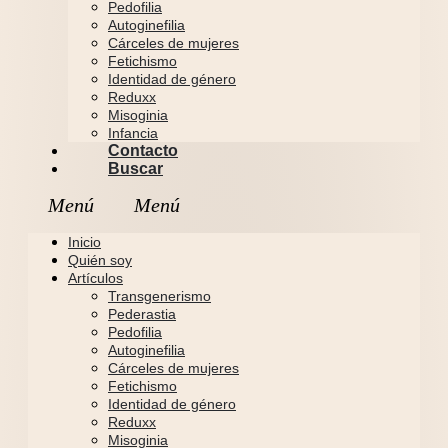
Pedofilia
Autoginefilia
Cárceles de mujeres
Fetichismo
Identidad de género
Reduxx
Misoginia
Infancia
Contacto
Buscar
Inicio
Quién soy
Artículos
Transgenerismo
Pederastia
Pedofilia
Autoginefilia
Cárceles de mujeres
Fetichismo
Identidad de género
Reduxx
Misoginia