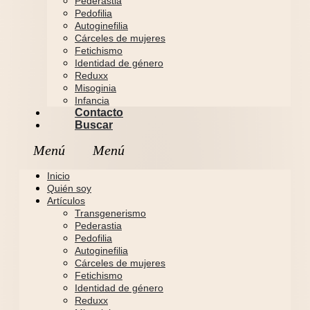
Pederastia
Pedofilia
Autoginefilia
Cárceles de mujeres
Fetichismo
Identidad de género
Reduxx
Misoginia
Infancia
Contacto
Buscar
Inicio
Quién soy
Artículos
Transgenerismo
Pederastia
Pedofilia
Autoginefilia
Cárceles de mujeres
Fetichismo
Identidad de género
Reduxx