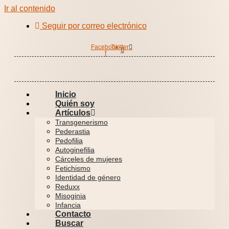
Ir al contenido
Seguir por correo electrónico
Facebook-
Twitter
f
Inicio
Quién soy
Artículos
Transgenerismo
Pederastia
Pedofilia
Autoginefilia
Cárceles de mujeres
Fetichismo
Identidad de género
Reduxx
Misoginia
Infancia
Contacto
Buscar