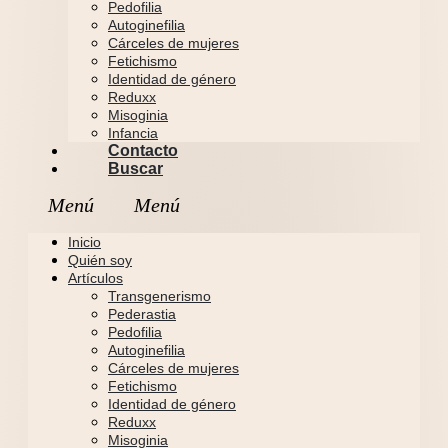
Pedofilia
Autoginefilia
Cárceles de mujeres
Fetichismo
Identidad de género
Reduxx
Misoginia
Infancia
Contacto
Buscar
Inicio
Quién soy
Artículos
Transgenerismo
Pederastia
Pedofilia
Autoginefilia
Cárceles de mujeres
Fetichismo
Identidad de género
Reduxx
Misoginia