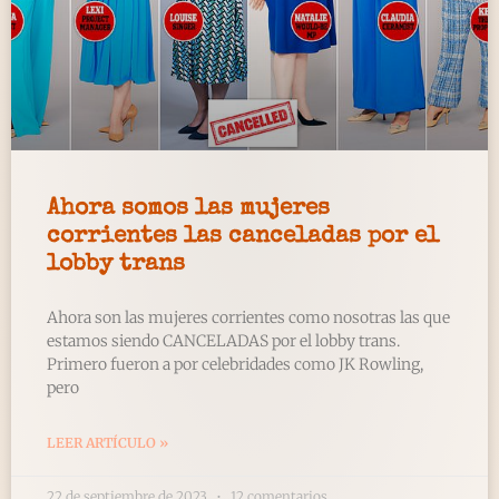
Ahora somos las mujeres
corrientes las canceladas por el
lobby trans
Ahora son las mujeres corrientes como nosotras las que
estamos siendo CANCELADAS por el lobby trans.
Primero fueron a por celebridades como JK Rowling,
pero
LEER ARTÍCULO »
22 de septiembre de 2023
12 comentarios