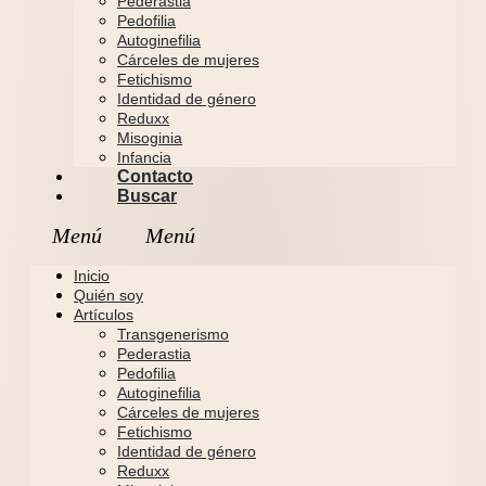
Pederastia
Pedofilia
Autoginefilia
Cárceles de mujeres
Fetichismo
Identidad de género
Reduxx
Misoginia
Infancia
Contacto
Buscar
Inicio
Quién soy
Artículos
Transgenerismo
Pederastia
Pedofilia
Autoginefilia
Cárceles de mujeres
Fetichismo
Identidad de género
Reduxx