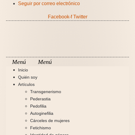
Ir
Seguir por correo electrónico
al
Facebook-f
Twitter
contenido
Inicio
Quién soy
Artículos
Transgenerismo
Pederastia
Pedofilia
Autoginefilia
Cárceles de mujeres
Fetichismo
Identidad de género