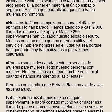
víctimas de violencia sexual. Jo estaba decidida a hacer
algo especial, a poner en marcha el único espacio
seguro de Escocia que garantizara que sólo había
mujeres, no hombres.
«Nuestros teléfonos empezaron a sonar el día que
abrimos. No han parado. Hemos atendido a casi 2.000
llamadas en busca de apoyo. Más de 250
supervivientes han utilizado nuestro espacio seguro.
Muchas nos han dicho que no querrían utilizar el
servicio si hubiera hombres en el lugar, ya sea porque
han quedado muy traumatizadas o por razones
culturales.
«Por eso somos descaradamente un servicio de
mujeres para mujeres. Todo nuestro personal son
mujeres. No permitimos a ningún hombre en el local
cuando estamos atendiendo a las clientas».
Pero eso no significa que Beira’s Place no ayude a
las
mujeres trans
.
Isabelle afirma: «Sabemos que a cualquier
superviviente le habrá costado mucho valor hacer esa
llamada, por eso damos apoyo telefónico. Una vez que
lo hemos hecho, sugerimos servicios presenciales más