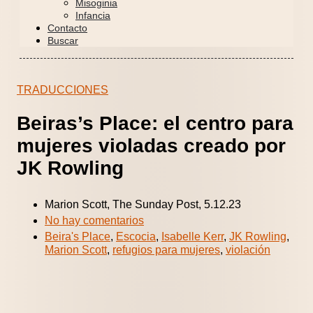
Misoginia
Infancia
Contacto
Buscar
TRADUCCIONES
Beiras’s Place: el centro para
mujeres violadas creado por
JK Rowling
Marion Scott, The Sunday Post, 5.12.23
No hay comentarios
Beira's Place
,
Escocia
,
Isabelle Kerr
,
JK Rowling
,
Marion Scott
,
refugios para mujeres
,
violación