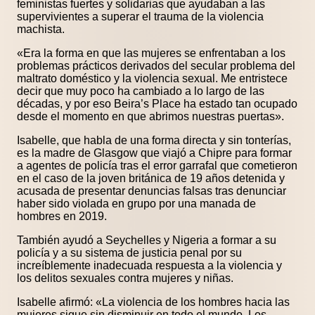
feministas fuertes y solidarias que ayudaban a las
supervivientes a superar el trauma de la violencia
machista.
«Era la forma en que las mujeres se enfrentaban a los
problemas prácticos derivados del secular problema del
maltrato doméstico y la violencia sexual. Me entristece
decir que muy poco ha cambiado a lo largo de las
décadas, y por eso Beira’s Place ha estado tan ocupado
desde el momento en que abrimos nuestras puertas».
Isabelle, que habla de una forma directa y sin tonterías,
es la madre de Glasgow que viajó a Chipre para formar
a agentes de policía tras el error garrafal que cometieron
en el caso de la joven británica de 19 años detenida y
acusada de presentar denuncias falsas tras denunciar
haber sido violada en grupo por una manada de
hombres en 2019.
También ayudó a Seychelles y Nigeria a formar a su
policía y a su sistema de justicia penal por su
increíblemente inadecuada respuesta a la violencia y
los delitos sexuales contra mujeres y niñas.
Isabelle afirmó: «La violencia de los hombres hacia las
mujeres sigue sin disminuir en todo el mundo. Los