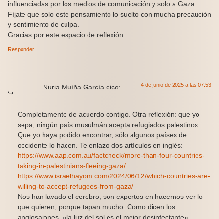
influenciadas por los medios de comunicación y solo a Gaza.
Fíjate que solo este pensamiento lo suelto con mucha precaución
y sentimiento de culpa.
Gracias por este espacio de reflexión.
Responder
4 de junio de 2025 a las 07:53
Nuria Muíña García
dice:
Completamente de acuerdo contigo. Otra reflexión: que yo
sepa, ningún país musulmán acepta refugiados palestinos.
Que yo haya podido encontrar, sólo algunos países de
occidente lo hacen. Te enlazo dos artículos en inglés:
https://www.aap.com.au/factcheck/more-than-four-countries-
taking-in-palestinians-fleeing-gaza/
https://www.israelhayom.com/2024/06/12/which-countries-are-
willing-to-accept-refugees-from-gaza/
Nos han lavado el cerebro, son expertos en hacernos ver lo
que quieren, porque tapan mucho. Como dicen los
anglosajones, «la luz del sol es el mejor desinfectante»,