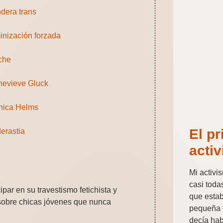
dera trans
inización forzada
iche
evieve Gluck
nica Helms
El pr
erastia
acti
Mi activ
casi toda
par en su travestismo fetichista y
que esta
a sobre chicas jóvenes que nunca
pequeña 
decía hab