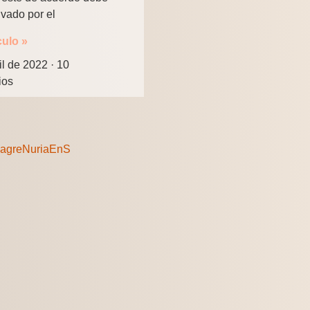
ivado por el
culo »
il de 2022
10
ios
lagreNuriaEnS