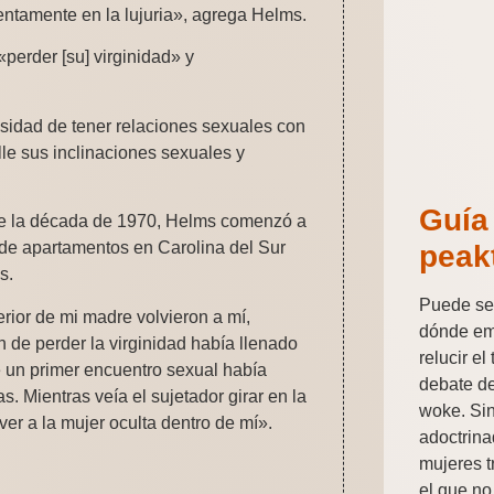
entamente en la lujuria», agrega Helms.
erder [su] virginidad» y
sidad de tener relaciones sexuales con
le sus inclinaciones sexuales y
Guía
nte la década de 1970, Helms comenzó a
e de apartamentos en Carolina del Sur
peak
s.
Puede ser
rior de mi madre volvieron a mí,
dónde em
 de perder la virginidad había llenado
relucir e
un primer encuentro sexual había
debate d
 Mientras veía el sujetador girar en la
woke. Sin
ver a la mujer oculta dentro de mí».
adoctrina
mujeres t
el que no