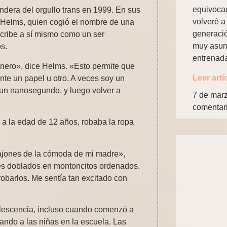
equivocad
dera del orgullo trans en 1999. En sus
volveré a 
 Helms, quien cogió el nombre de una
generació
scribe a sí mismo como un ser
muy asum
s.
entrenad
nero», dice Helms. «Esto permite que
Leer artí
nte un papel u otro. A veces soy un
un nanosegundo, y luego volver a
7 de mar
comentar
 a la edad de 12 años, robaba la ropa
cajones de la cómoda de mi madre»,
res doblados en montoncitos ordenados.
obarlos. Me sentía tan excitado con
adolescencia, incluso cuando comenzó a
ando a las niñas en la escuela. Las