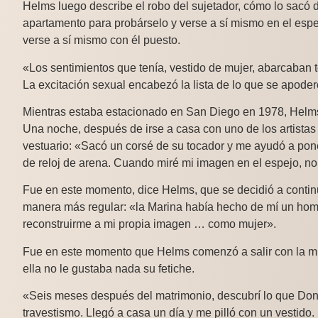
Helms luego describe el robo del sujetador, cómo lo sacó d
apartamento para probárselo y verse a sí mismo en el espe
verse a sí mismo con él puesto.
«Los sentimientos que tenía, vestido de mujer, abarcaba
La excitación sexual encabezó la lista de lo que se apode
Mientras estaba estacionado en San Diego en 1978, Helms
Una noche, después de irse a casa con uno de los artistas 
vestuario: «Sacó un corsé de su tocador y me ayudó a pon
de reloj de arena. Cuando miré mi imagen en el espejo, no
Fue en este momento, dice Helms, que se decidió a continu
manera más regular: «la Marina había hecho de mí un hom
reconstruirme a mi propia imagen … como mujer».
Fue en este momento que Helms comenzó a salir con la muj
ella no le gustaba nada su fetiche.
«Seis meses después del matrimonio, descubrí lo que Do
travestismo. Llegó a casa un día y me pilló con un vestid