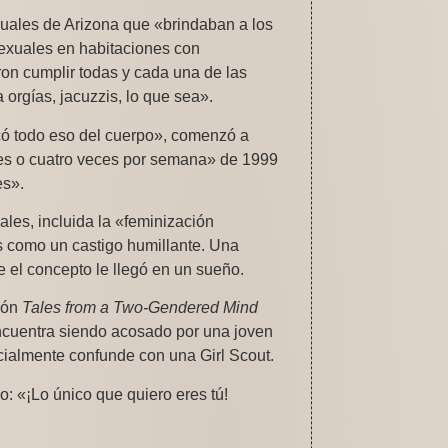
xuales de Arizona que «brindaban a los
 sexuales en habitaciones con
on cumplir todas y cada una de las
 orgías, jacuzzis, lo que sea».
ó todo eso del cuerpo», comenzó a
tres o cuatro veces por semana» de 1999
es».
les, incluida la «feminización
s como un castigo humillante. Una
ue el concepto le llegó en un sueño.
ión
Tales from a Two-Gendered Mind
ncuentra siendo acosado por una joven
cialmente confunde con una Girl Scout.
: «¡Lo único que quiero eres tú!