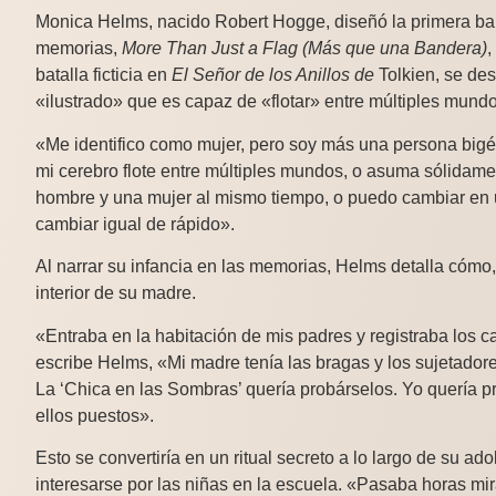
Monica Helms, nacido Robert Hogge, diseñó la primera ban
memorias,
More Than Just a Flag (Más que una Bandera)
,
batalla ficticia en
El Señor de los Anillos de
Tolkien, se de
«ilustrado» que es capaz de «flotar» entre múltiples mundo
«Me identifico como mujer, pero soy más una persona bigé
mi cerebro flote entre múltiples mundos, o asuma sólidame
hombre y una mujer al mismo tiempo, o puedo cambiar en 
cambiar igual de rápido».
Al narrar su infancia en las memorias, Helms detalla cómo,
interior de su madre.
«Entraba en la habitación de mis padres y registraba los 
escribe Helms, «Mi madre tenía las bragas y los sujetado
La ‘Chica en las Sombras’ quería probárselos. Yo quería pr
ellos puestos».
Esto se convertiría en un ritual secreto a lo largo de su 
interesarse por las niñas en la escuela. «Pasaba horas mir