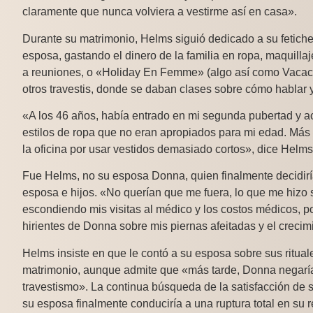
claramente que nunca volviera a vestirme así en casa».
Durante su matrimonio, Helms siguió dedicado a su fetiche
esposa, gastando el dinero de la familia en ropa, maquilla
a reuniones, o «Holiday En Femme» (algo así como Vacac
otros travestis, donde se daban clases sobre cómo hablar
«A los 46 años, había entrado en mi segunda pubertad y a
estilos de ropa que no eran apropiados para mi edad. Más
la oficina por usar vestidos demasiado cortos», dice Helms
Fue Helms, no su esposa Donna, quien finalmente decidiría
esposa e hijos. «No querían que me fuera, lo que me hizo s
escondiendo mis visitas al médico y los costos médicos, p
hirientes de Donna sobre mis piernas afeitadas y el creci
Helms insiste en que le contó a su esposa sobre sus ritual
matrimonio, aunque admite que «más tarde, Donna negaría
travestismo». La continua búsqueda de la satisfacción de 
su esposa finalmente conduciría a una ruptura total en su r