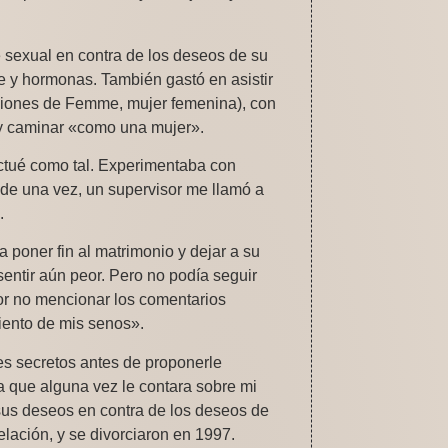
 sexual en contra de los deseos de su
je y hormonas. También gastó en asistir
iones de Femme, mujer femenina), con
 y caminar «como una mujer».
ctué como tal. Experimentaba con
 de una vez, un supervisor me llamó a
.
 poner fin al matrimonio y dejar a su
entir aún peor. Pero no podía seguir
or no mencionar los comentarios
miento de mis senos».
es secretos antes de proponerle
 que alguna vez le contara sobre mi
sus deseos en contra de los deseos de
elación, y se divorciaron en 1997.