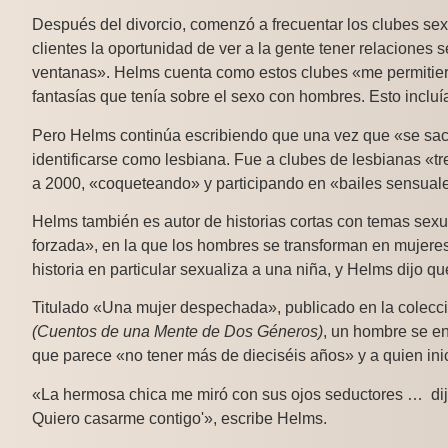
Después del divorcio, comenzó a frecuentar los clubes se
clientes la oportunidad de ver a la gente tener relaciones
ventanas». Helms cuenta como estos clubes «me permitier
fantasías que tenía sobre el sexo con hombres. Esto incluía
Pero Helms continúa escribiendo que una vez que «se sac
identificarse como lesbiana. Fue a clubes de lesbianas «
a 2000, «coqueteando» y participando en «bailes sensual
Helms también es autor de historias cortas con temas sexua
forzada», en la que los hombres se transforman en mujere
historia en particular sexualiza a una niña, y Helms dijo q
Titulado «Una mujer despechada», publicado en la colecc
(Cuentos de una Mente de Dos Géneros)
, un hombre se e
que parece «no tener más de dieciséis años» y a quien ini
«La hermosa chica me miró con sus ojos seductores … dijo
Quiero casarme contigo'», escribe Helms.