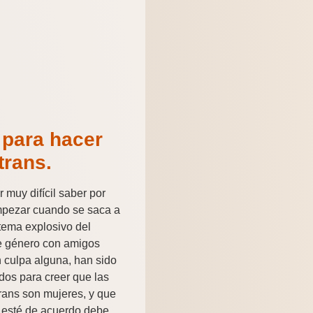
 para hacer
trans.
 muy difícil saber por
pezar cuando se saca a
l tema explosivo del
e género con amigos
 culpa alguna, han sido
dos para creer que las
rans son mujeres, y que
 esté de acuerdo debe