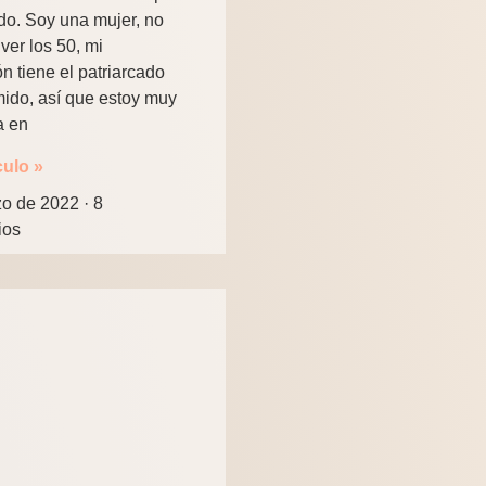
o. Soy una mujer, no
ver los 50, mi
n tiene el patriarcado
ido, así que estoy muy
a en
culo »
zo de 2022
8
ios