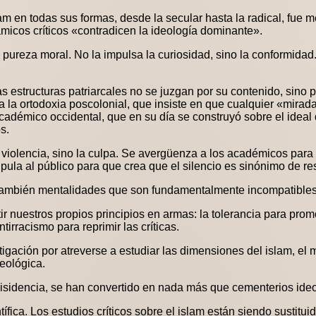
lam en todas sus formas, desde la secular hasta la radical, fu
micos críticos «contradicen la ideología dominante».
 pureza moral. No la impulsa la curiosidad, sino la conformidad.
las estructuras patriarcales no se juzgan por su contenido, sino 
a la ortodoxia poscolonial, que insiste en que cualquier «mirad
cadémico occidental, que en su día se construyó sobre el ideal 
s.
 violencia, sino la culpa. Se avergüenza a los académicos para
pula al público para que crea que el silencio es sinónimo de re
 también mentalidades que son fundamentalmente incompatibles c
 nuestros propios principios en armas: la tolerancia para promov
irracismo para reprimir las críticas.
igación por atreverse a estudiar las dimensiones del islam, e
deológica.
 disidencia, se han convertido en nada más que cementerios ide
ífica. Los estudios críticos sobre el islam están siendo sustitui