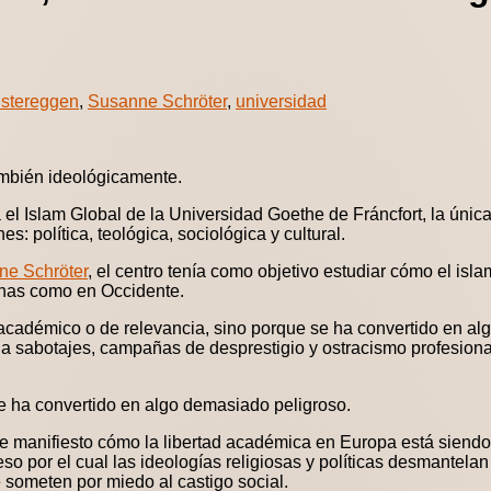
stereggen
,
Susanne Schröter
,
universidad
ambién ideológicamente.
ra el Islam Global de la Universidad Goethe de Fráncfort, la úni
 política, teológica, sociológica y cultural.
ne Schröter
, el centro tenía como objetivo estudiar cómo el isla
manas como en Occidente.
r académico o de relevancia, sino porque se ha convertido en al
a sabotajes, campañas de desprestigio y ostracismo profesional
se ha convertido en algo demasiado peligroso.
de manifiesto cómo la libertad académica en Europa está siendo 
o por el cual las ideologías religiosas y políticas desmantelan
e someten por miedo al castigo social.