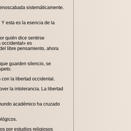
e menoscabada sistemáticamente.
 Y esta es la esencia de la
por quién dice sentirse
a occidental» es
del libre pensamiento, ahora
 que guarden silencio, se
speto.
on la libertad occidental.
er la intolerancia. La libertad
l mundo académico ha cruzado
ológicos.
dos por estudios religiosos