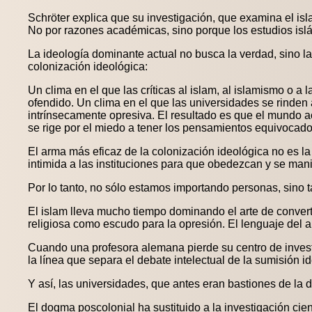
Schröter explica que su investigación, que examina el is
No por razones académicas, sino porque los estudios islá
La ideología dominante actual no busca la verdad, sino la
colonización ideológica:
Un clima en el que las críticas al islam, al islamismo o a 
ofendido. Un clima en el que las universidades se rinden 
intrínsecamente opresiva. El resultado es que el mundo a
se rige por el miedo a tener los pensamientos equivocado
El arma más eficaz de la colonización ideológica no es la
intimida a las instituciones para que obedezcan y se mani
Por lo tanto, no sólo estamos importando personas, sino
El islam lleva mucho tiempo dominando el arte de convertir
religiosa como escudo para la opresión. El lenguaje del ant
Cuando una profesora alemana pierde su centro de invest
la línea que separa el debate intelectual de la sumisión i
Y así, las universidades, que antes eran bastiones de la
El dogma poscolonial ha sustituido a la investigación cient