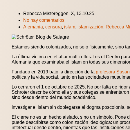
Rebecca Mistereggen, X, 13.10.25
No hay comentarios
Alemania
,
censura
,
islam
,
islamización
,
Rebecca Mi
Estamos siendo colonizados, no sólo físicamente, sino t
La última víctima en el altar multicultural es el Centro pa
Alemania que examinaba el islam en todas sus dimensiones:
Fundado en 2019 bajo la dirección de la
profesora Susan
política y la vida social, tanto en las sociedades musul
Lo cerraron el 1 de octubre de 2025. No por falta de rigo
Schröter describe cómo ella y sus colegas se enfrentaron 
sino desde dentro del mundo académico.
Investigar el islam sin doblegarse al dogma poscolonial 
El cierre no es un hecho aislado, sino un símbolo. Pone 
puede describirse como colonización ideológica: un proces
intelectual desde dentro, mientras que las instituciones s