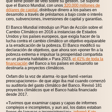
que tiene poder de veto sobre su gestión. Se supone
que el Banco Mundial, con unos
320.000 millones de
dólares de capital
, distribuye dinero a los países en
desarrollo a través de préstamos a bajo coste o interés
cero, subvenciones, inversiones de capital y garantías.
El Banco Mundial introdujo un Plan de Acción sobre el
Cambio Climático en 2016 a instancias de Estados
Unidos y los países europeos, que exigía hacer de la
lucha contra el cambio climático un objetivo equiparable
a la erradicación de la pobreza. El Banco modificó su
declaración de objetivos, que ahora son «poner fin a la
pobreza extrema e impulsar la prosperidad compartida
en un planeta habitable.» Para 2023,
el 41% de toda la
financiación
del Banco a los países en desarrollo se
destinaría a proyectos climáticos.
Oxfam dio la voz de alarma -lo que llamó «serias
preocupaciones»- de que algo iba mal cuando comenzó
su auditoría del gasto climático del Banco. Revisó 181
proyectos climáticos que el Banco había financiado
desde 2017.
«Tuvimos que examinar capas y capas de informes
complejos e incompletos, y aun así, los datos estaban
llenos de lagunas e inconsistencias»,
informó Kate