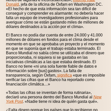
Donald
, jefa de la oficina de Oxfam en Washington DC.
«El hecho de que esta información sea tan difícil de
conseguir y comprender es alarmante: no debería hacer
falta un equipo de investigadores profesionales para
averiguar cómo se están gastando miles de millones de
dólares destinados a la acción por el clima».
El Banco no podía dar cuenta de entre 24.000 y 41.000
millones de dólares en fondos para el clima desde el
momento en que se aprobaba un proyecto y el momento
en que se suponía que el trabajo estaba terminado. El
Banco Mundial no sabía cómo se utilizaba el dinero que
proporcionaba, ni siquiera si se gastaba en las
iniciativas climáticas a las que estaba destinado. El
Banco no tiene «ni una sola fuente fiable de datos e
información sobre [sus] gastos». La falta de
transparencia, según Oxfam,
significa
«que es imposible
verificar las cifras que el Banco ha reportado como
financiación climática…»
«Todas las cifras se inventan de forma rutinaria»,
declaró una persona dentro del Banco Mundial al
New
York Post
. «Nadie tiene ni idea de quién gasta qué».
¿Falta dinero porque los países que lo recibieron no