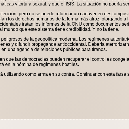
áticas y tortura sexual, y que el ISIS. La situación no podría s
ntención, pero no se puede reformar un cadáver en descomposic
lan los derechos humanos de la forma más atroz, otorgando a l
ccidentales tratan los informes de la ONU como documentos seri
l mundo que este sistema tiene credibilidad. Y no la tiene.
eligrosos de la geopolítica moderna. Los regímenes autoritarios
enes y difundir propaganda antioccidental. Debería aterrorizar
en una agencia de relaciones públicas para tiranos.
en que las democracias pueden recuperar el control es congela
tá en la nómina de regímenes hostiles.
tá utilizando como arma en su contra. Continuar con esta farsa 