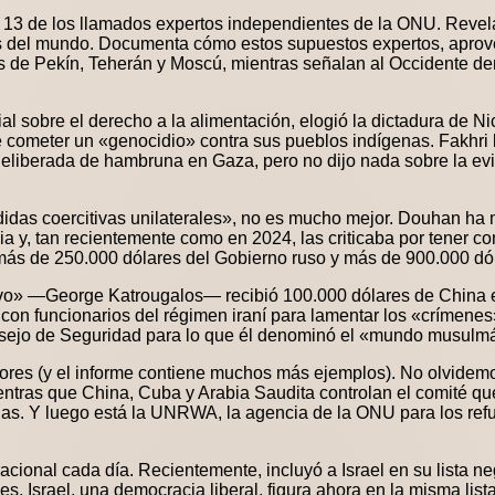
a a 13 de los llamados expertos independientes de la ONU. Reve
s del mundo. Documenta cómo estos supuestos expertos, aprove
ses de Pekín, Teherán y Moscú, mientras señalan al Occidente de
ial sobre el derecho a la alimentación, elogió la dictadura de Ni
cometer un «genocidio» contra sus pueblos indígenas. Fakhri 
ca deliberada de hambruna en Gaza, pero no dijo nada sobre la e
didas coercitivas unilaterales», no es mucho mejor. Douhan ha 
 y, tan recientemente como en 2024, las criticaba por tener c
ás de 250.000 dólares del Gobierno ruso y más de 900.000 dól
ativo» —George Katrougalos— recibió 100.000 dólares de China 
con funcionarios del régimen iraní para lamentar los «crímene
nsejo de Seguridad para lo que él denominó el «mundo musulm
ores (y el informe contiene muchos más ejemplos). No olvidemos
ientras que China, Cuba y Arabia Saudita controlan el comité q
s. Y luego está la UNRWA, la agencia de la ONU para los refu
acional cada día. Recientemente, incluyó a Israel en su lista n
ues, Israel, una democracia liberal, figura ahora en la misma li