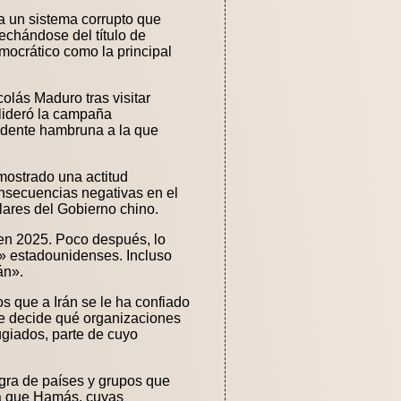
la un sistema corrupto que
chándose del título de
mocrático como la principal
colás Maduro tras visitar
lideró la campaña
vidente hambruna a la que
mostrado una actitud
onsecuencias negativas en el
ares del Gobierno chino.
en 2025. Poco después, lo
s» estadounidenses. Incluso
án».
 que a Irán se le ha confiado
ue decide qué organizaciones
giados, parte de cuyo
egra de países y grupos que
sta que Hamás, cuyas