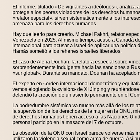
El informe, titulado «De vigilantes a ideólogos», analiz
protege a los peores violadores de los derechos humano
«relator especial», sirven sistemáticamente a los intere
amenaza para los derechos humanos.
Hay que leerlo para creerlo. Michael Fakhri, relator espec
Venezuela en 2025. Al mismo tiempo, acusó a Canadá de 
internacional para acusar a Israel de aplicar una políti
Hamás sometió a los rehenes israelíes liberados.
El caso de Alena Douhan, la relatora especial sobre «me
sorprendentemente indulgente hacia las sanciones a Rusia
«sur global». Durante su mandato, Douhan ha aceptado m
El experto en «orden internacional democrático y equit
vemos elogiando la «visión» de Xi Jinping y reuniéndose 
defendió la creación de un asiento permanente en el Co
La podredumbre sistémica va mucho más allá de los relat
la supervisión de los derechos de la mujer en la ONU, m
de derechos humanos tienen acceso a las Naciones Unida
personal participó en la masacre del 7 de octubre.
La obsesión de la ONU con Israel parece volverse más irr
utilizaron la violencia sexual como arma de guerra. Así p