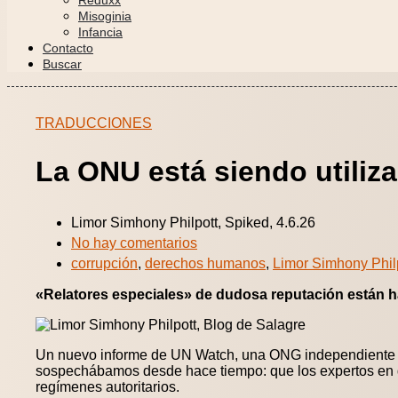
Reduxx
Misoginia
Infancia
Contacto
Buscar
TRADUCCIONES
La ONU está siendo utili
Limor Simhony Philpott, Spiked, 4.6.26
No hay comentarios
corrupción
,
derechos humanos
,
Limor Simhony Phil
«Relatores especiales» de dudosa reputación están h
Un nuevo informe de UN Watch, una ONG independiente q
sospechábamos desde hace tiempo: que los expertos en 
regímenes autoritarios.