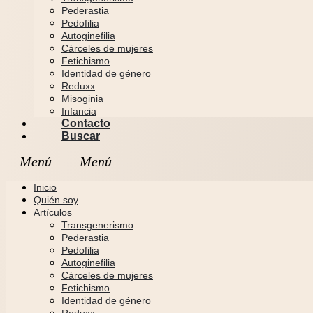
Pederastia
Pedofilia
Autoginefilia
Cárceles de mujeres
Fetichismo
Identidad de género
Reduxx
Misoginia
Infancia
Contacto
Buscar
Inicio
Quién soy
Artículos
Transgenerismo
Pederastia
Pedofilia
Autoginefilia
Cárceles de mujeres
Fetichismo
Identidad de género