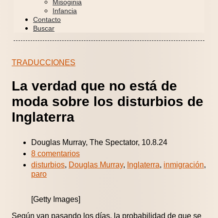
Misoginia
Infancia
Contacto
Buscar
TRADUCCIONES
La verdad que no está de
moda sobre los disturbios de
Inglaterra
Douglas Murray, The Spectator, 10.8.24
8 comentarios
disturbios
,
Douglas Murray
,
Inglaterra
,
inmigración
,
paro
[Getty Images]
Según van pasando los días, la probabilidad de que se