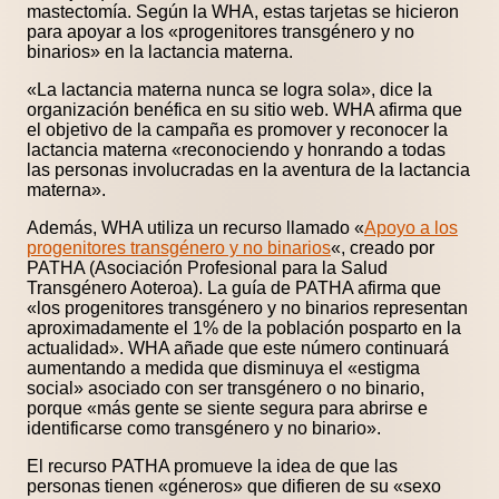
mastectomía. Según la WHA, estas tarjetas se hicieron
para apoyar a los «progenitores transgénero y no
binarios» en la lactancia materna.
«La lactancia materna nunca se logra sola», dice la
organización benéfica en su sitio web. WHA afirma que
el objetivo de la campaña es promover y reconocer la
lactancia materna «reconociendo y honrando a todas
las personas involucradas en la aventura de la lactancia
materna».
Además, WHA utiliza un recurso llamado «
Apoyo a los
progenitores transgénero y no binarios
«, creado por
PATHA (Asociación Profesional para la Salud
Transgénero Aoteroa). La guía de PATHA afirma que
«los progenitores transgénero y no binarios representan
aproximadamente el 1% de la población posparto en la
actualidad». WHA añade que este número continuará
aumentando a medida que disminuya el «estigma
social» asociado con ser transgénero o no binario,
porque «más gente se siente segura para abrirse e
identificarse como transgénero y no binario».
El recurso PATHA promueve la idea de que las
personas tienen «géneros» que difieren de su «sexo