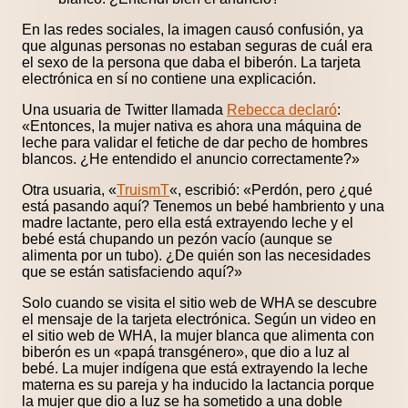
En las redes sociales, la imagen causó confusión, ya
que algunas personas no estaban seguras de cuál era
el sexo de la persona que daba el biberón. La tarjeta
electrónica en sí no contiene una explicación.
Una usuaria de Twitter llamada
Rebecca declaró
:
«Entonces, la mujer nativa es ahora una máquina de
leche para validar el fetiche de dar pecho de hombres
blancos. ¿He entendido el anuncio correctamente?»
Otra usuaria, «
TruismT
«, escribió: «Perdón, pero ¿qué
está pasando aquí? Tenemos un bebé hambriento y una
madre lactante, pero ella está extrayendo leche y el
bebé está chupando un pezón vacío (aunque se
alimenta por un tubo). ¿De quién son las necesidades
que se están satisfaciendo aquí?»
Solo cuando se visita el sitio web de WHA se descubre
el mensaje de la tarjeta electrónica. Según un video en
el sitio web de WHA, la mujer blanca que alimenta con
biberón es un «papá transgénero», que dio a luz al
bebé. La mujer indígena que está extrayendo la leche
materna es su pareja y ha inducido la lactancia porque
la mujer que dio a luz se ha sometido a una doble