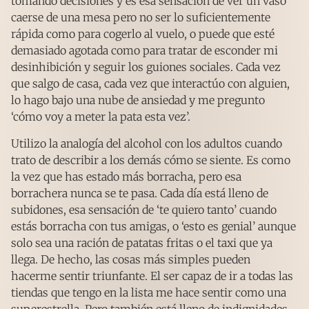
tomando decisiones y es esa sensación de ver un vaso
caerse de una mesa pero no ser lo suficientemente
rápida como para cogerlo al vuelo, o puede que esté
demasiado agotada como para tratar de esconder mi
desinhibición y seguir los guiones sociales. Cada vez
que salgo de casa, cada vez que interactúo con alguien,
lo hago bajo una nube de ansiedad y me pregunto
‘cómo voy a meter la pata esta vez’.
Utilizo la analogía del alcohol con los adultos cuando
trato de describir a los demás cómo se siente. Es como
la vez que has estado más borracha, pero esa
borrachera nunca se te pasa. Cada día está lleno de
subidones, esa sensación de ‘te quiero tanto’ cuando
estás borracha con tus amigas, o ‘esto es genial’ aunque
solo sea una ración de patatas fritas o el taxi que ya
llega. De hecho, las cosas más simples pueden
hacerme sentir triunfante. El ser capaz de ir a todas las
tiendas que tengo en la lista me hace sentir como una
superestrella. Pero también está lleno de indignidades,