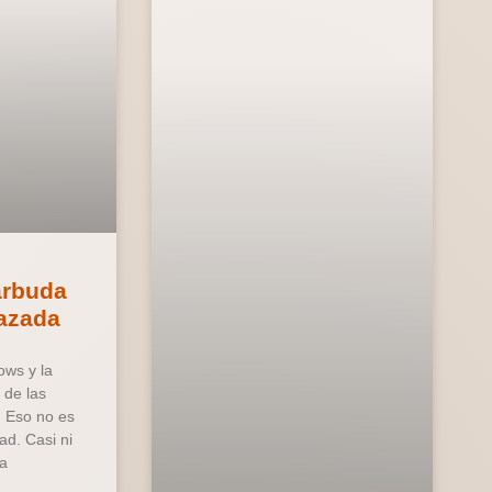
arbuda
azada
ows y la
a de las
. Eso no es
ad. Casi ni
sa