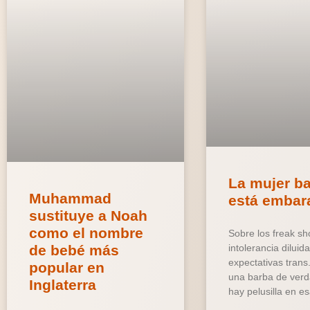
La mujer b
Muhammad
está embar
sustituye a Noah
como el nombre
Sobre los freak sh
de bebé más
intolerancia diluid
expectativas trans
popular en
una barba de verd
Inglaterra
hay pelusilla en e