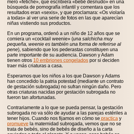
mero «fetiche», que escribiera «bebé desnudo» en una
búsqueda de pornografía infantil y comentara que los
resultados eran «sexis», y que proclamara: «Os violaría
a todas» al ver una serie de fotos en las que aparecían
niñas vistiendo sus productos.
En un programa, ordenó a un niño de 12 años que se
comiera un «cocktail weenie» (
una salchicha muy
pequeña, weenie es también una forma de referirse al
pene
), sabiendo que los pederastas constituyen una
parte importante de su audiencia. Dawson y Adam
tienen otros
10 embriones congelados
por si deciden
traer más criaturas a casa.
Esperamos que los niños a los que Dawson y Adams
han concedido la patria potestad (mediante un contrato
de gestación subrogada) no sufran ningún daño. Pero
otras criaturas nacidas por gestación subrogada no
fueron tan afortunadas.
Contrariamente a lo que se pueda pensar, la gestación
subrogada no va sólo de ayudar a las parejas estériles a
tener hijos. Cuando nos fijamos en cómo se
practica
y
promueve
la maternidad subrogada, vemos que no se
trata de bebés, sino de bebés de diseño a la carta