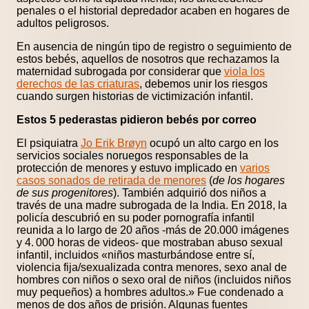
penales o el historial depredador acaben en hogares de
adultos peligrosos.
En ausencia de ningún tipo de registro o seguimiento de
estos bebés, aquellos de nosotros que rechazamos la
maternidad subrogada por considerar que
viola los
derechos de las criaturas
, debemos unir los riesgos
cuando surgen historias de victimización infantil.
Estos 5 pederastas pidieron bebés por correo
El psiquiatra
Jo Erik Brøyn
ocupó un alto cargo en los
servicios sociales noruegos responsables de la
protección de menores y estuvo implicado en
varios
casos sonados de retirada de menores
(
de los hogares
de sus progenitores
). También adquirió dos niños a
través de una madre subrogada de la India. En 2018, la
policía descubrió en su poder pornografía infantil
reunida a lo largo de 20 años -más de 20.000 imágenes
y 4. 000 horas de videos- que mostraban abuso sexual
infantil, incluidos «niños masturbándose entre sí,
violencia fija/sexualizada contra menores, sexo anal de
hombres con niños o sexo oral de niños (incluidos niños
muy pequeños) a hombres adultos.» Fue condenado a
menos de dos años de prisión. Algunas fuentes