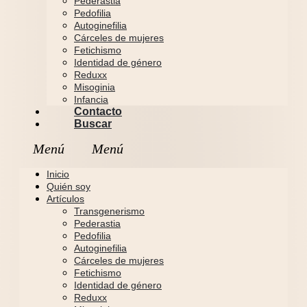
Pederastia
Pedofilia
Autoginefilia
Cárceles de mujeres
Fetichismo
Identidad de género
Reduxx
Misoginia
Infancia
Contacto
Buscar
Inicio
Quién soy
Artículos
Transgenerismo
Pederastia
Pedofilia
Autoginefilia
Cárceles de mujeres
Fetichismo
Identidad de género
Reduxx