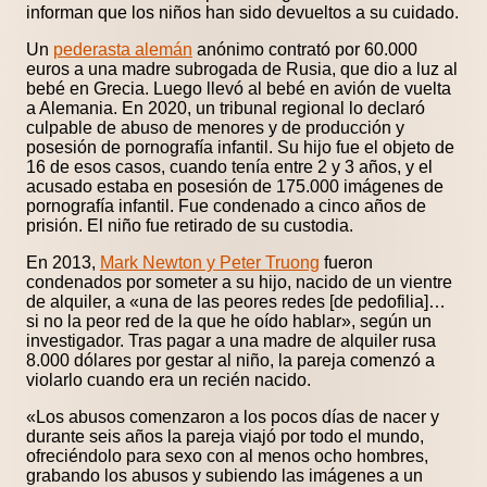
informan que los niños han sido devueltos a su cuidado.
Un
pederasta alemán
anónimo contrató por 60.000
euros a una madre subrogada de Rusia, que dio a luz al
bebé en Grecia. Luego llevó al bebé en avión de vuelta
a Alemania. En 2020, un tribunal regional lo declaró
culpable de abuso de menores y de producción y
posesión de pornografía infantil. Su hijo fue el objeto de
16 de esos casos, cuando tenía entre 2 y 3 años, y el
acusado estaba en posesión de 175.000 imágenes de
pornografía infantil. Fue condenado a cinco años de
prisión. El niño fue retirado de su custodia.
En 2013,
Mark Newton y Peter Truong
fueron
condenados por someter a su hijo, nacido de un vientre
de alquiler, a «una de las peores redes [de pedofilia]…
si no la peor red de la que he oído hablar», según un
investigador. Tras pagar a una madre de alquiler rusa
8.000 dólares por gestar al niño, la pareja comenzó a
violarlo cuando era un recién nacido.
«Los abusos comenzaron a los pocos días de nacer y
durante seis años la pareja viajó por todo el mundo,
ofreciéndolo para sexo con al menos ocho hombres,
grabando los abusos y subiendo las imágenes a un