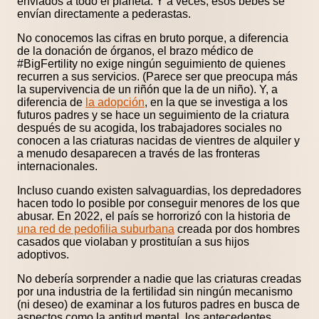
enviados a todo el planeta. Y a veces, esos bebés se
envían directamente a pederastas.
No conocemos las cifras en bruto porque, a diferencia
de la donación de órganos, el brazo médico de
#BigFertility no exige ningún seguimiento de quienes
recurren a sus servicios. (Parece ser que preocupa más
la supervivencia de un riñón que la de un niño). Y, a
diferencia de
la adopción
, en la que se investiga a los
futuros padres y se hace un seguimiento de la criatura
después de su acogida, los trabajadores sociales no
conocen a las criaturas nacidas de vientres de alquiler y
a menudo desaparecen a través de las fronteras
internacionales.
Incluso cuando existen salvaguardias, los depredadores
hacen todo lo posible por conseguir menores de los que
abusar. En 2022, el país se horrorizó con la historia de
una red de pedofilia suburbana
creada por dos hombres
casados que violaban y prostituían a sus hijos
adoptivos.
No debería sorprender a nadie que las criaturas creadas
por una industria de la fertilidad sin ningún mecanismo
(ni deseo) de examinar a los futuros padres en busca de
aspectos como la aptitud mental, los antecedentes