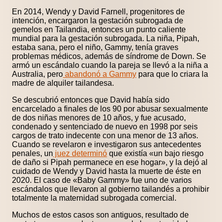
En 2014, Wendy y David Farnell, progenitores de
intención, encargaron la gestación subrogada de
gemelos en Tailandia, entonces un punto caliente
mundial para la gestación subrogada. La niña, Pipah,
estaba sana, pero el niño, Gammy, tenía graves
problemas médicos, además de síndrome de Down. Se
armó un escándalo cuando la pareja se llevó a la niña a
Australia, pero
abandonó a Gammy
para que lo criara la
madre de alquiler tailandesa.
Se descubrió entonces que David había sido
encarcelado a finales de los 90 por abusar sexualmente
de dos niñas menores de 10 años, y fue acusado,
condenado y sentenciado de nuevo en 1998 por seis
cargos de trato indecente con una menor de 13 años.
Cuando se revelaron e investigaron sus antecedentes
penales, un
juez determinó
que existía «un bajo riesgo
de daño si Pipah permanece en ese hogar», y la dejó al
cuidado de Wendy y David hasta la muerte de éste en
2020. El caso de «Baby Gammy» fue uno de varios
escándalos que llevaron al gobierno tailandés a prohibir
totalmente la maternidad subrogada comercial.
Muchos de estos casos son antiguos, resultado de