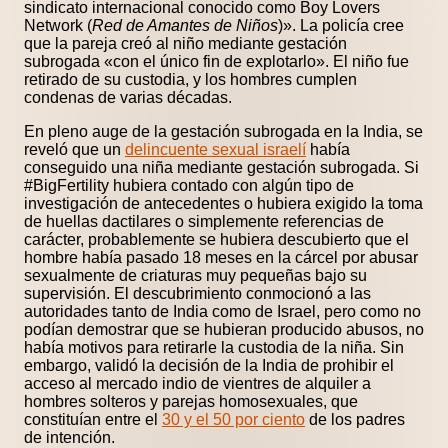
sindicato internacional conocido como Boy Lovers
Network (
Red de Amantes de Niños
)». La policía cree
que la pareja creó al niño mediante gestación
subrogada «con el único fin de explotarlo». El niño fue
retirado de su custodia, y los hombres cumplen
condenas de varias décadas.
En pleno auge de la gestación subrogada en la India, se
reveló que un
delincuente sexual israelí
había
conseguido una niña mediante gestación subrogada. Si
#BigFertility hubiera contado con algún tipo de
investigación de antecedentes o hubiera exigido la toma
de huellas dactilares o simplemente referencias de
carácter, probablemente se hubiera descubierto que el
hombre había pasado 18 meses en la cárcel por abusar
sexualmente de criaturas muy pequeñas bajo su
supervisión. El descubrimiento conmocionó a las
autoridades tanto de India como de Israel, pero como no
podían demostrar que se hubieran producido abusos, no
había motivos para retirarle la custodia de la niña. Sin
embargo, validó la decisión de la India de prohibir el
acceso al mercado indio de vientres de alquiler a
hombres solteros y parejas homosexuales, que
constituían entre el
30 y el 50 por ciento
de los padres
de intención.