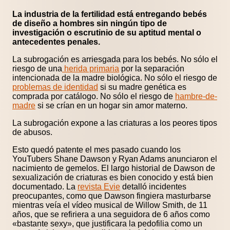
La industria de la fertilidad está entregando bebés
de diseño a hombres sin ningún tipo de
investigación o escrutinio de su aptitud mental o
antecedentes penales.
La subrogación es arriesgada para los bebés. No sólo el
riesgo de una
herida primaria
por la separación
intencionada de la madre biológica. No sólo el riesgo de
problemas de identidad
si su madre genética es
comprada por catálogo. No sólo el riesgo de
hambre-de-
madre
si se crían en un hogar sin amor materno.
La subrogación expone a las criaturas a los peores tipos
de abusos.
Esto quedó patente el mes pasado cuando los
YouTubers Shane Dawson y Ryan Adams anunciaron el
nacimiento de gemelos. El largo historial de Dawson de
sexualización de criaturas es bien conocido y está bien
documentado. La
revista Evie
detalló incidentes
preocupantes, como que Dawson fingiera masturbarse
mientras veía el vídeo musical de Willow Smith, de 11
años, que se refiriera a una seguidora de 6 años como
«bastante sexy», que justificara la pedofilia como un