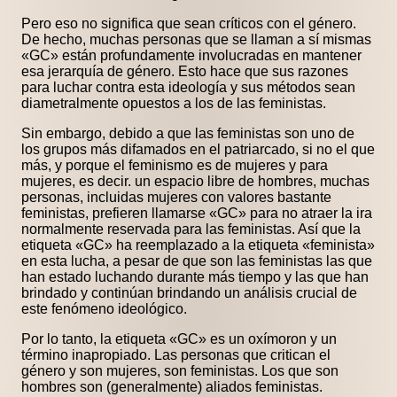
Pero eso no significa que sean críticos con el género.
De hecho, muchas personas que se llaman a sí mismas
«GC» están profundamente involucradas en mantener
esa jerarquía de género. Esto hace que sus razones
para luchar contra esta ideología y sus métodos sean
diametralmente opuestos a los de las feministas.
Sin embargo, debido a que las feministas son uno de
los grupos más difamados en el patriarcado, si no el que
más, y porque el feminismo es de mujeres y para
mujeres, es decir. un espacio libre de hombres, muchas
personas, incluidas mujeres con valores bastante
feministas, prefieren llamarse «GC» para no atraer la ira
normalmente reservada para las feministas. Así que la
etiqueta «GC» ha reemplazado a la etiqueta «feminista»
en esta lucha, a pesar de que son las feministas las que
han estado luchando durante más tiempo y las que han
brindado y continúan brindando un análisis crucial de
este fenómeno ideológico.
Por lo tanto, la etiqueta «GC» es un oxímoron y un
término inapropiado. Las personas que critican el
género y son mujeres, son feministas. Los que son
hombres son (generalmente) aliados feministas.