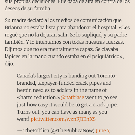
sus propias decisiones. Fue dada de alta en contra de los
deseos de su familia.
Su madre declaró a los medios de comunicación que
Brianna no estaba lista para abandonar el hospital: «Les
rogué que no la dejaran salir. Se lo supliqué, y su padre
también. Y lo intentamos con todas nuestras fuerzas.
Dijimos que no era mentalmente capaz. Se clavaba
lápices en la mano cuando estaba en el psiquiátrico»,
dijo.
Canada’s largest city is handing out Toronto-
branded, taxpayer-funded crack pipes and
heroin needles to addicts in the name of
«harm reduction.»
@natbiase
went to go see
just how easy it would be to get a crack pipe.
Turns out, you can have as many as you
want!
pic.twitter.com/wznRJ1EhXS
— ThePublica (@ThePublicaNow)
June 7,