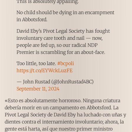
This is absolutely appalling.
No child should be dying in an encampment
in Abbotsford.
David Eby’s Pivot Legal Society has fought
involuntary care tooth and nail — now,
people are fed up, so our radical NDP
Premier is scrambling for an about-face.
Too little, too late.
#bcpoli
https://t.co/EYWckLuzFE
— John Rustad (@JohnRustad4BC)
September 11, 2024
«Esto es absolutamente horroroso. Ninguna criatura
debería morir en un campamento en Abbotsford. La
Pivot Legal Society de David Eby ha luchado con uñas y
dientes contra el internamiento involuntario; ahora, la
gente está harta, así que nuestro primer ministro