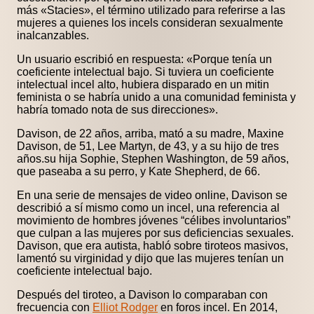
más «Stacies», el término utilizado para referirse a las
mujeres a quienes los incels consideran sexualmente
inalcanzables.
Un usuario escribió en respuesta: «Porque tenía un
coeficiente intelectual bajo. Si tuviera un coeficiente
intelectual incel alto, hubiera disparado en un mitin
feminista o se habría unido a una comunidad feminista y
habría tomado nota de sus direcciones».
Davison, de 22 años, arriba, mató a su madre, Maxine
Davison, de 51, Lee Martyn, de 43, y a su hijo de tres
años.su hija Sophie, Stephen Washington, de 59 años,
que paseaba a su perro, y Kate Shepherd, de 66.
En una serie de mensajes de video online, Davison se
describió a sí mismo como un incel, una referencia al
movimiento de hombres jóvenes “célibes involuntarios”
que culpan a las mujeres por sus deficiencias sexuales.
Davison, que era autista, habló sobre tiroteos masivos,
lamentó su virginidad y dijo que las mujeres tenían un
coeficiente intelectual bajo.
Después del tiroteo, a Davison lo comparaban con
frecuencia con
Elliot Rodger
en foros incel. En 2014,