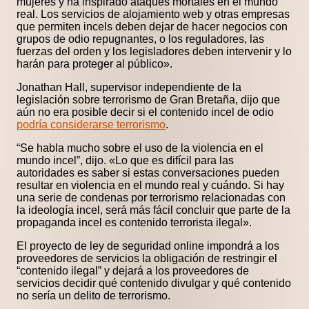
mujeres y ha inspirado ataques mortales en el mundo
real. Los servicios de alojamiento web y otras empresas
que permiten incels deben dejar de hacer negocios con
grupos de odio repugnantes, o los reguladores, las
fuerzas del orden y los legisladores deben intervenir y lo
harán para proteger al público».
Jonathan Hall, supervisor independiente de la
legislación sobre terrorismo de Gran Bretaña, dijo que
aún no era posible decir si el contenido incel de odio
podría considerarse terrorismo
.
“Se habla mucho sobre el uso de la violencia en el
mundo incel”, dijo. «Lo que es difícil para las
autoridades es saber si estas conversaciones pueden
resultar en violencia en el mundo real y cuándo. Si hay
una serie de condenas por terrorismo relacionadas con
la ideología incel, será más fácil concluir que parte de la
propaganda incel es contenido terrorista ilegal».
El proyecto de ley de seguridad online impondrá a los
proveedores de servicios la obligación de restringir el
“contenido ilegal” y dejará a los proveedores de
servicios decidir qué contenido divulgar y qué contenido
no sería un delito de terrorismo.