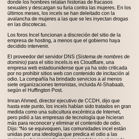
donde los hombres relatan historias de fracasos
sexuales y descargan su furia contra las mujeres. En los
últimos meses, los incels se han deleitado con la
avalancha de mujeres a las que se les inyectan drogas
en las discotecas.
Los foros Incel funcionan a discreción del sitio de la
empresa de hosting, a menos que el gobierno haya
decidido intervenir.
El proveedor del servidor DNS (
Sistema de nombres de
dominio)
para el sitio incels.is es Cloudflare, una
empresa web estadounidense que ya ha sido criticada
por no prohibir sitios web con contenido de incitación al
odio. La compañía ha brindado servicios a al menos
siete organizaciones terroristas, incluida Al-Shabaab,
según el Huffington Post.
Imran Ahmed, director ejecutivo de CCDH, dijo que
hasta este punto, los incels habían sido tratados en gran
medida como una subcultura excéntrica de Internet,
pero pidió a las empresas de tecnología que hicieran
más para reconocer y eliminar el contenido de odio.
Dijo: “No se equivoquen, las comunidades incel están
unidas por una ideología que predica el odio a las