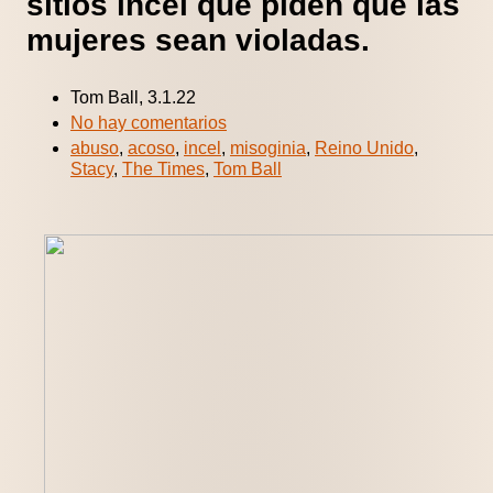
sitios incel que piden que las
mujeres sean violadas.
Tom Ball, 3.1.22
No hay comentarios
abuso
,
acoso
,
incel
,
misoginia
,
Reino Unido
,
Stacy
,
The Times
,
Tom Ball