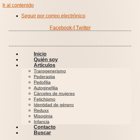
Ir al contenido
Seguir por correo electrónico
Facebook-f
Twitter
Inicio
Quién soy
Artículos
Transgenerismo
Pederastia
Pedofilia
Autoginefilia
Cárceles de mujeres
Fetichismo
Identidad de género
Reduxx
Misoginia
Infancia
Contacto
Buscar