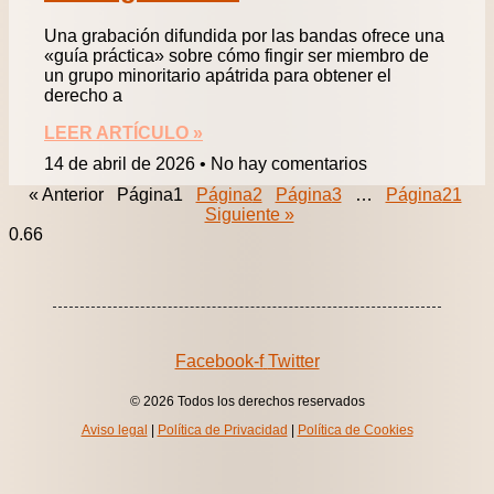
Una grabación difundida por las bandas ofrece una
«guía práctica» sobre cómo fingir ser miembro de
un grupo minoritario apátrida para obtener el
derecho a
LEER ARTÍCULO »
14 de abril de 2026
No hay comentarios
« Anterior
Página
1
Página
2
Página
3
…
Página
21
Siguiente »
Facebook-f
Twitter
© 2026 Todos los derechos reservados
Aviso legal
|
Política de Privacidad
|
Política de Cookies