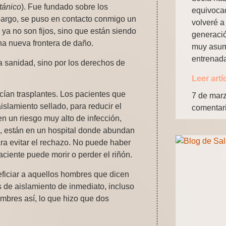
tánico
). Fue fundado sobre los
equivocad
bargo, se puso en contacto conmigo un
volveré a 
 ya no son fijos, sino que están siendo
generació
na nueva frontera de daño.
muy asum
entrenad
a sanidad, sino por los derechos de
Leer artí
cían trasplantes. Los pacientes que
7 de mar
islamiento sellado, para reducir el
comentar
en un riesgo muy alto de infección,
s, están en un hospital donde abundan
a evitar el rechazo. No puede haber
aciente puede morir o perder el riñón.
eficiar a aquellos hombres que dicen
s de aislamiento de inmediato, incluso
ombres así, lo que hizo que dos