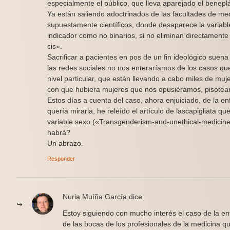
especialmente el público, que lleva aparejado el beneplác
Ya están saliendo adoctrinados de las facultades de me
supuestamente científicos, donde desaparece la variab
indicador como no binarios, si no eliminan directament
cis».
Sacrificar a pacientes en pos de un fin ideológico suena
las redes sociales no nos enteraríamos de los casos que
nivel particular, que están llevando a cabo miles de mu
con que hubiera mujeres que nos opusiéramos, pisotean
Estos días a cuenta del caso, ahora enjuiciado, de la e
quería mirarla, he releído el artículo de lascapigliata qu
variable sexo («Transgenderism-and-unethical-medici
habrá?
Un abrazo.
Responder
Nuria Muíña García
dice:
Estoy siguiendo con mucho interés el caso de la e
de las bocas de los profesionales de la medicina q