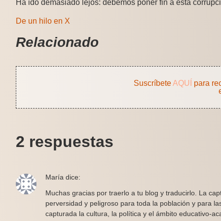
Ha ido demasiado lejos: debemos poner fin a esta corrupci
De un hilo en X
Relacionado
Suscríbete
AQUÍ
para re
2 respuestas
María
dice:
Muchas gracias por traerlo a tu blog y traducirlo. La ca
perversidad y peligroso para toda la población y para l
capturada la cultura, la política y el ámbito educativo-a