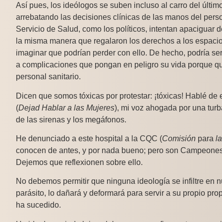
Así pues, los ideólogos se suben incluso al carro del últi
arrebatando las decisiones clínicas de las manos del perso
Servicio de Salud, como los políticos, intentan apaciguar 
la misma manera que regalaron los derechos a los espacio
imaginar que podrían perder con ello. De hecho, podría ser
a complicaciones que pongan en peligro su vida porque qui
personal sanitario.
Dicen que somos tóxicas por protestar: ¡tóxicas! Hablé d
(
Dejad Hablar a las Mujeres
), mi voz ahogada por una tur
de las sirenas y los megáfonos.
He denunciado a este hospital a la CQC (
Comisión
para
l
conocen de antes, y por nada bueno; pero son Campeones 
Dejemos que reflexionen sobre ello.
No debemos permitir que ninguna ideología se infiltre en 
parásito, lo dañará y deformará para servir a su propio pro
ha sucedido.