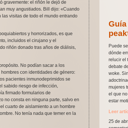
ó gravemente: el riñón le dejó de
aban muy angustiados. Bill dijo: «Cuando
on las visitas de todo el mundo entrando
Guía
peak
oquiabiertos y horrorizados, es que
, incluidos el cirujano y el
Puede ser
do riñón donado tras años de diálisis,
dónde em
relucir e
ropósito. No podían sacar a los
debate d
os hombres con identidades de género:
woke. Sin
e los pacientes inmunodeprimidos se
adoctrina
el sabido riesgo de infección,
mujeres t
ía firmado formularios de
el que no
zo no consta en ninguna parte, salvo en
estar mot
 el cuarto de aislamiento a un hombre
Leer artí
ombre. No tenía nada que temer en la
25 de abr