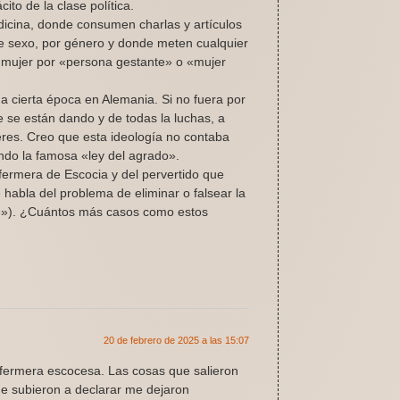
ito de la clase política.
dicina, donde consumen charlas y artículos
le sexo, por género y donde meten cualquier
e mujer por «persona gestante» o «mujer
 a cierta época en Alemania. Si no fuera por
 se están dando y de todas la luchas, a
jeres. Creo que esta ideología no contaba
do la famosa «ley del agrado».
nfermera de Escocia y del pervertido que
e habla del problema de eliminar o falsear la
ne»). ¿Cuántos más casos como estos
20 de febrero de 2025 a las 15:07
nfermera escocesa. Las cosas que salieron
ue subieron a declarar me dejaron