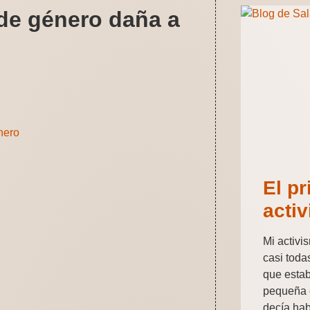
 de género daña a
nero
El pr
acti
Mi activ
casi toda
que esta
pequeña 
decía hab