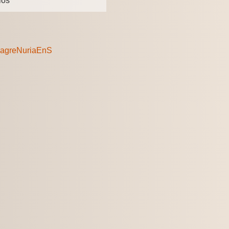
ios
lagreNuriaEnS