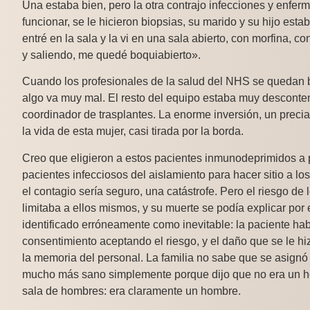
Una estaba bien, pero la otra contrajo infecciones y enferm
funcionar, se le hicieron biopsias, su marido y su hijo est
entré en la sala y la vi en una sala abierto, con morfina, c
y saliendo, me quedé boquiabierto».
Cuando los profesionales de la salud del NHS se quedan b
algo va muy mal. El resto del equipo estaba muy descontento
coordinador de trasplantes. La enorme inversión, un precia
la vida de esta mujer, casi tirada por la borda.
Creo que eligieron a estos pacientes inmunodeprimidos a p
pacientes infecciosos del aislamiento para hacer sitio a l
el contagio sería seguro, una catástrofe. Pero el riesgo d
limitaba a ellos mismos, y su muerte se podía explicar por 
identificado erróneamente como inevitable: la paciente hab
consentimiento aceptando el riesgo, y el daño que se le hi
la memoria del personal. La familia no sabe que se asignó
mucho más sano simplemente porque dijo que no era un h
sala de hombres: era claramente un hombre.