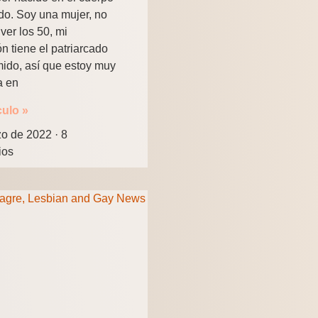
o. Soy una mujer, no
ver los 50, mi
n tiene el patriarcado
ido, así que estoy muy
a en
culo »
zo de 2022
8
ios