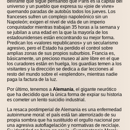
delirante que sigue pensando que París es la capital del
universo y un pueblo que expresa su «joie de vivre»
quemando paradas de autobús todos los jueves. Los
franceses sufren un complejo napoleónico sin un
Napoleón; exigen el nivel de vida de un imperio
conquistador mientras trabajan 35 horas a la semana y
se jubilan a una edad en la que la mayoría de los
estadounidenses están encontrando su mejor forma.
Predican los «valores republicanos» y un secularismo
agresivo, pero el Estado ha perdido el control sobre
amplias zonas de sus propios suburbios. Francia es,
básicamente, un precioso museo al aire libre en el que
los curadores están en huelga, los guardias temen a los
visitantes y la dirección se dedica a dar lecciones al
resto del mundo sobre el «esplendor», mientras nadie
paga la factura de la luz.
Por último, tenemos a
Alemania
, el gigante neurótico
que ha decidido que la única forma de expiar su historia
es cometer un lento suicidio industrial.
La resaca postimperial de Alemania es una enfermedad
autoinmune moral: el país está tan aterrorizado de su
propia sombra que ha sustituido el orgullo nacional por
una agresiva autoflagelación y normativas de reciclaje.