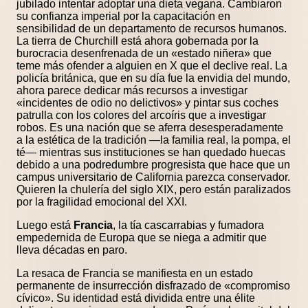
jubilado intentar adoptar una dieta vegana. Cambiaron
su confianza imperial por la capacitación en
sensibilidad de un departamento de recursos humanos.
La tierra de Churchill está ahora gobernada por la
burocracia desenfrenada de un «estado niñera» que
teme más ofender a alguien en X que el declive real. La
policía británica, que en su día fue la envidia del mundo,
ahora parece dedicar más recursos a investigar
«incidentes de odio no delictivos» y pintar sus coches
patrulla con los colores del arcoíris que a investigar
robos. Es una nación que se aferra desesperadamente
a la estética de la tradición —la familia real, la pompa, el
té— mientras sus instituciones se han quedado huecas
debido a una podredumbre progresista que hace que un
campus universitario de California parezca conservador.
Quieren la chulería del siglo XIX, pero están paralizados
por la fragilidad emocional del XXI.
Luego está
Francia
, la tía cascarrabias y fumadora
empedernida de Europa que se niega a admitir que
lleva décadas en paro.
La resaca de Francia se manifiesta en un estado
permanente de insurrección disfrazado de «compromiso
cívico». Su identidad está dividida entre una élite