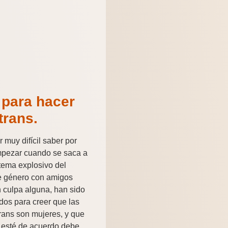
 para hacer
trans.
 muy difícil saber por
pezar cuando se saca a
l tema explosivo del
e género con amigos
 culpa alguna, han sido
dos para creer que las
rans son mujeres, y que
 esté de acuerdo debe