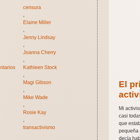
censura
,
Elaine Miller
,
Jenny Lindsay
,
Joanna Cherry
,
ntarios
Kathleen Stock
,
El pr
Magi Gibson
,
acti
Mike Wade
,
Mi activ
Rosie Kay
casi toda
,
que esta
transactivismo
pequeña 
decía hab