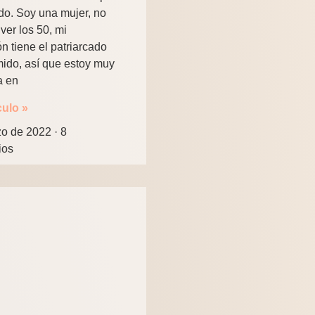
o. Soy una mujer, no
ver los 50, mi
n tiene el patriarcado
ido, así que estoy muy
a en
culo »
zo de 2022
8
ios