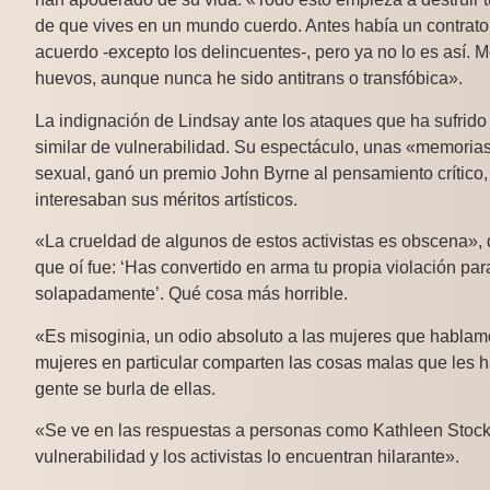
de que vives en un mundo cuerdo. Antes había un contrato
acuerdo -excepto los delincuentes-, pero ya no lo es así. 
huevos, aunque nunca he sido antitrans o transfóbica».
La indignación de Lindsay ante los ataques que ha sufrido e
similar de vulnerabilidad. Su espectáculo, unas «memorias
sexual, ganó un premio John Byrne al pensamiento crítico, 
interesaban sus méritos artísticos.
«La crueldad de algunos de estos activistas es obscena», 
que oí fue: ‘Has convertido en arma tu propia violación par
solapadamente’. Qué cosa más horrible.
«Es misoginia, un odio absoluto a las mujeres que hablam
mujeres en particular comparten las cosas malas que les 
gente se burla de ellas.
«Se ve en las respuestas a personas como Kathleen Stock 
vulnerabilidad y los activistas lo encuentran hilarante».