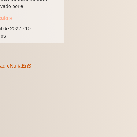
ivado por el
culo »
il de 2022
10
ios
lagreNuriaEnS