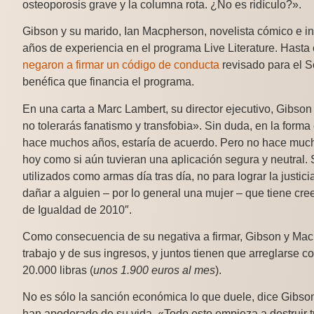
osteoporosis grave y la columna rota. ¿No es ridículo?».
Gibson y su marido, Ian Macpherson, novelista cómico e in
años de experiencia en el programa Live Literature. Hasta
negaron a firmar un código de conducta
revisado para el Sc
benéfica que financia el programa.
En una carta a Marc Lambert, su director ejecutivo, Gibson
no tolerarás fanatismo y transfobia». Sin duda, en la forma
hace muchos años, estaría de acuerdo. Pero no hace muchos
hoy como si aún tuvieran una aplicación segura y neutral
utilizados como armas día tras día, no para lograr la justic
dañar a alguien – por lo general una mujer – que tiene cre
de Igualdad de 2010″.
Como consecuencia de su negativa a firmar, Gibson y Mac
trabajo y de sus ingresos, y juntos tienen que arreglarse 
20.000 libras (
unos 1.900 euros al mes
).
No es sólo la sanción económica lo que duele, dice Gibso
han apoderado de su vida. «Todo esto empieza a destruir 