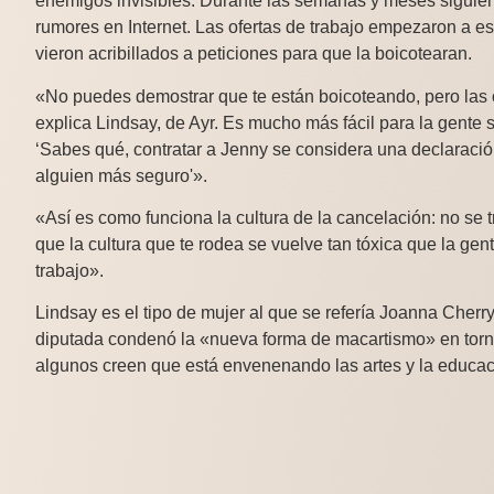
enemigos invisibles. Durante las semanas y meses siguien
rumores en Internet. Las ofertas de trabajo empezaron a esf
vieron acribillados a peticiones para que la boicotearan.
«No puedes demostrar que te están boicoteando, pero las
explica Lindsay, de Ayr. Es mucho más fácil para la gente 
‘Sabes qué, contratar a Jenny se considera una declaración
alguien más seguro'».
«Así es como funciona la cultura de la cancelación: no se t
que la cultura que te rodea se vuelve tan tóxica que la gent
trabajo».
Lindsay es el tipo de mujer al que se refería Joanna Cher
diputada condenó la «nueva forma de macartismo» en torno
algunos creen que está envenenando las artes y la educac