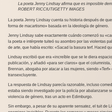
La poeta Jenny Lindsay afirma que es imposible dem
ROBERT RICCIUTI/GETTY IMAGES
La poeta Jenny Lindsay cuenta su historia después de qu
forma de macartismo» basada en la ideología de género.
Jenny Lindsay sabe exactamente cuándo comenzó su «can
la poeta e intérprete tuiteó su asombro por las violentas p
de arte, que había escrito: «Sacad la basura terf. Haced qu
Lindsay escribió que era «increíble que se le diera espac
publicación, y añadió «para ser claros» que el columnista,
Brennan, abogaba por atacar a las mujeres, siendo «Terf» 
transexcluyente.
La respuesta de Lindsay parecía razonable, incluso come
estaba siendo investigado por la policía por abalanzarse sob
violencia de género, tras un acto en Edimburgo.
Sin embargo, a pesar de su aparente sensatez, el tuit de 