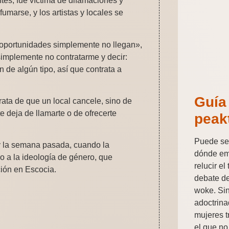
tes, fue víctima de difamaciones y
umarse, y los artistas y locales se
 oportunidades simplemente no llegan»,
simplemente no contratarme y decir:
 de algún tipo, así que contrata a
Guía
rata de que un local cancele, sino de
e deja de llamarte o de ofrecerte
peak
Puede ser
ry la semana pasada, cuando la
dónde em
 a la ideología de género, que
relucir e
ión en Escocia.
debate d
woke. Sin
adoctrina
mujeres t
el que no