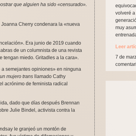
ostrar que alguien ha sido «censurado».
equivocad
volveré a 
generació
e Joanna Cherry condenara la «nueva
muy asum
entrenad
celación». Era junio de 2019 cuando
Leer artí
alabras de un columnista de una revista
7 de mar
e tengan miedo. Gritadles a la cara».
comentar
io a semejantes opiniones» en ninguna
un mujero trans
llamado Cathy
el acrónimo de feminista radical
dida, dado que días después Brennan
re Julie Bindel, activista contra la
Lindsay le granjeó un montón de