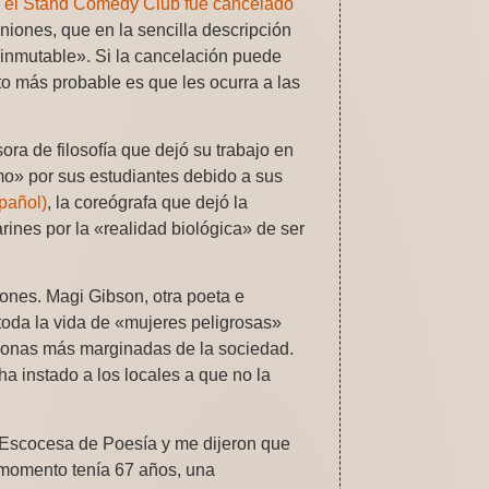
n el Stand Comedy Club fue cancelado
iones, que en la sencilla descripción
 inmutable». Si la cancelación puede
nto más probable es que les ocurra a las
ora de filosofía que dejó su trabajo en
mo» por sus estudiantes debido a sus
pañol)
, la coreógrafa que dejó la
ines por la «realidad biológica» de ser
ones. Magi Gibson, otra poeta e
toda la vida de «mujeres peligrosas»
sonas más marginadas de la sociedad.
a instado a los locales a que no la
a Escocesa de Poesía y me dijeron que
l momento tenía 67 años, una