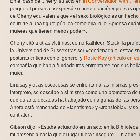
En el caso de Cherry, su acto en
In Conversation with… e
porque el personal «expresó su preocupación» por sus opin
de Cherry equivalen a que «el sexo biológico es un hecho
ocurrirle a una figura pública como ella, dijo, «piensa cuá
mujeres que tienen menos poder».
Cherry citó a otras víctimas, como Kathleen Stock, la profes
la Universidad de Sussex tras ser «condenada al ostracis
posturas críticas con el género, y
Rosie Kay (artículo en es
compañía que había fundado tras enfrentarse con sus bailar
mujer.
Lindsay y otras escocesas se enfrentan a las mismas presi
intérprete, se describe a sí misma como una promotora de 
que durante décadas ha trabajado con algunas de las per
Ahora está manchada de «fanatismo» y «transfobia», y se h
contraten.
Gibson dijo: «Estaba actuando en un acto en la Bibliotec
mi presencia hacía que el lugar fuera ‘inseguro’. En aque