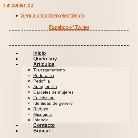
Ir al contenido
Seguir por correo electrónico
Facebook-f
Twitter
Inicio
Quién soy
Artículos
Transgenerismo
Pederastia
Pedofilia
Autoginefilia
Cárceles de mujeres
Fetichismo
Identidad de género
Reduxx
Misoginia
Infancia
Contacto
Buscar