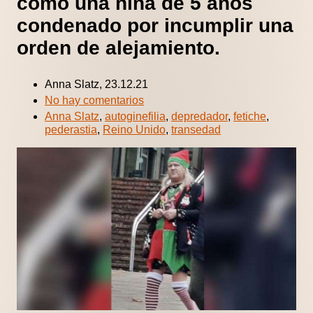
como una niña de 5 años
condenado por incumplir una
orden de alejamiento.
Anna Slatz, 23.12.21
No hay comentarios
Anna Slatz
,
autoginefilia
,
depredador
,
fetiche
,
pederastia
,
Reino Unido
,
transedad